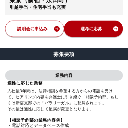
東京（新宿・永田町）
引越手当・住宅手当も充実
弁護士・税理士
費用
説明会に申込み
選考に応募
グループ案内
募集要項
求人採用
業務内容
お知らせ
適性に応じた業務
入社後3年間は、法律相談を希望する方からの電話を受け
て、ヒアリング内容を弁護士に引き継ぐ「相談予約部」もし
特設サイト
くは新宿支部での「パラリーガル」に配属されます。
その後は適性に応じて配属が変更となります。
相談先情報サイト
【相談予約部の業務内容例】
・電話対応とデータベース作成