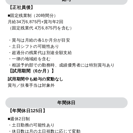
【正社員後】
■固定残業制（20時間分）
月給34万6,875円+賞与年2回
（固定残業代 4万6,875円を含む）
・賞与は月給の各1か月分が目安
・土日シフトの可能性あり
・超過分の残業代は別途全額支給
・一律の地域給を含む
・相談予約部での勤務時、成績優秀者には特別賞与あり
【試用期間（6か月）】
試用期間中も給与の変動なし
賞与／扶養手当は対象外
年間休日
【年間休日125日】
■週休2日制
・土日勤務の可能性あり
・休日数は月の土日祝数に応じて変動