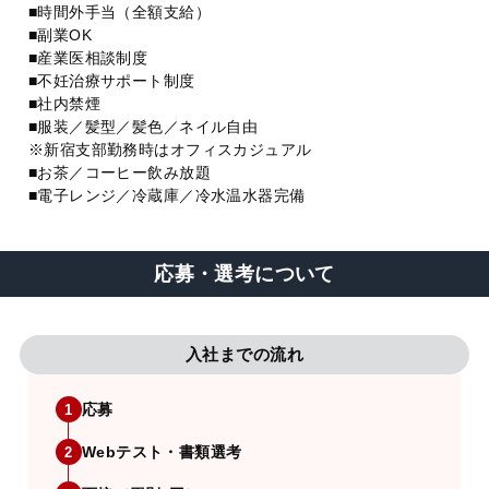
■時間外手当（全額支給）
■副業OK
■産業医相談制度
■不妊治療サポート制度
■社内禁煙
■服装／髪型／髪色／ネイル自由
※新宿支部勤務時はオフィスカジュアル
■お茶／コーヒー飲み放題
■電子レンジ／冷蔵庫／冷水温水器完備
応募・選考について
入社までの流れ
応募
1
Webテスト・書類選考
2