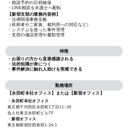
・相談予約の日程確保
法人グループ
・LINE相談を弁護士へ配転
【新宿支部の業務内容例】
・法律関係事務全般
プライバシーポリシー
利用規約
内部通報
お役立ち
（依頼者やご家族、裁判所への対応など）
・システムを使った事件管理
TikTok受賞
定義集
動画集
・支部の備品管理や書類管理
特徴
・お困りの方から直接感謝される
・法的知識が身につく
・事件解決に触れ人助けを実感できる
勤務場所
【永田町本社オフィス】または【新宿オフィス】
・永田町本社オフィス
東京都千代田区永田町1丁目11−28
合人社東京永田町ビル7F
・新宿オフィス
東京都新宿区西新宿1-24-1