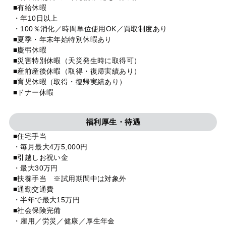
■有給休暇
・年10日以上
・100％消化／時間単位使用OK／買取制度あり
■夏季・年末年始特別休暇あり
■慶弔休暇
■災害特別休暇（天災発生時に取得可）
■産前産後休暇（取得・復帰実績あり）
■育児休暇（取得・復帰実績あり）
■ドナー休暇
福利厚生・待遇
■住宅手当
・毎月最大4万5,000円
■引越しお祝い金
・最大30万円
■扶養手当 ※試用期間中は対象外
■通勤交通費
・半年で最大15万円
■社会保険完備
・雇用／労災／健康／厚生年金