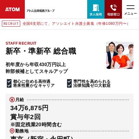
メニュー
全国6支部にて、アソシエイト弁護士募集（年俸1080万円〜）
RECRUIT
24時間365日全国対応
無料相談窓口はこちら
STAFF RECRUIT
新卒・準新卒 総合職
電話・LINE・メールで相談予約受付中
初年度から年収430万円以上
幹部候補としてスキルアップ
ホーム
都心に住める高待遇
専門性を高められる
将来性豊かなキャリア
法律知識ゼロ大歓迎
取扱分野
月給
34万6,875円
解決実績
賞与年2回
※固定残業20時間含む
勤務地
アクセス