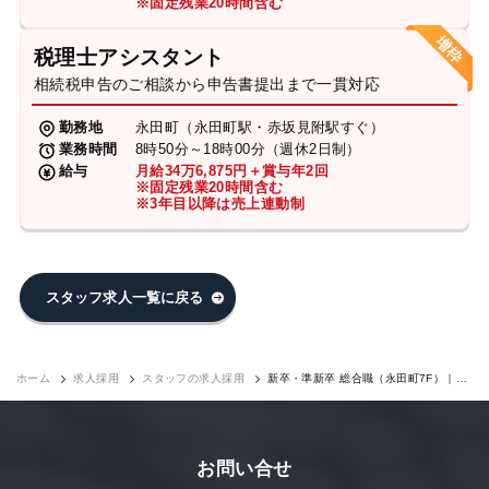
※固定残業20時間含む
税理士アシスタント
相続税申告のご相談から申告書提出まで一貫対応
勤務地
永田町（永田町駅・赤坂見附駅すぐ）
業務時間
8時50分～18時00分（週休2日制）
給与
月給34万6,875円＋賞与年2回
※固定残業20時間含む
※3年目以降は売上連動制
スタッフ求人一覧に戻る
ホーム
求人採用
スタッフの求人採用
新卒・準新卒 総合職（永田町7F）｜求
人採用
お問い合せ