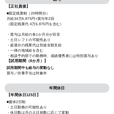
【正社員後】
■固定残業制（20時間分）
月給34万6,875円+賞与年2回
（固定残業代 4万6,875円を含む）
・賞与は月給の各1か月分が目安
・土日シフトの可能性あり
・超過分の残業代は別途全額支給
・一律の地域給を含む
・相談予約部での勤務時、成績優秀者には特別賞与あり
【試用期間（6か月）】
試用期間中も給与の変動なし
賞与／扶養手当は対象外
年間休日
【年間休日125日】
■週休2日制
・土日勤務の可能性あり
・休日数は月の土日祝数に応じて変動