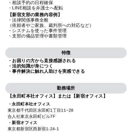
・相談予約の日程確保
法人グループ
・LINE相談を弁護士へ配転
【新宿支部の業務内容例】
・法律関係事務全般
プライバシーポリシー
利用規約
内部通報
お役立ち
（依頼者やご家族、裁判所への対応など）
・システムを使った事件管理
TikTok受賞
定義集
動画集
・支部の備品管理や書類管理
特徴
・お困りの方から直接感謝される
・法的知識が身につく
・事件解決に触れ人助けを実感できる
勤務場所
【永田町本社オフィス】または【新宿オフィス】
・永田町本社オフィス
東京都千代田区永田町1丁目11−28
合人社東京永田町ビル7F
・新宿オフィス
東京都新宿区西新宿1-24-1