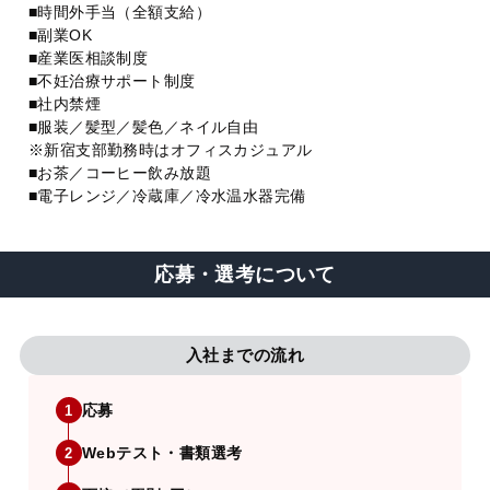
■時間外手当（全額支給）
■副業OK
■産業医相談制度
■不妊治療サポート制度
■社内禁煙
■服装／髪型／髪色／ネイル自由
※新宿支部勤務時はオフィスカジュアル
■お茶／コーヒー飲み放題
■電子レンジ／冷蔵庫／冷水温水器完備
応募・選考について
入社までの流れ
応募
1
Webテスト・書類選考
2