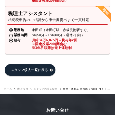
※固定残業20時間含む
税理士アシスタント
相続税申告のご相談から申告書提出まで一貫対応
勤務地
永田町（永田町駅・赤坂見附駅すぐ）
業務時間
8時50分～18時00分（週休2日制）
給与
月給34万6,875円＋賞与年2回
※固定残業20時間含む
※3年目以降は売上連動制
スタッフ求人一覧に戻る
ホーム
求人採用
スタッフの求人採用
新卒・準新卒 総合職（永田町7F）｜求
人採用
お問い合せ