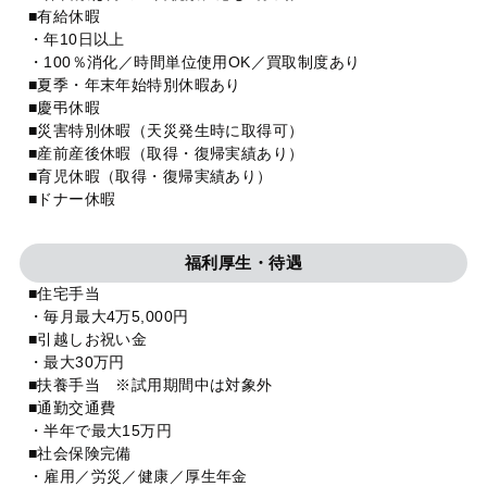
■有給休暇
・年10日以上
・100％消化／時間単位使用OK／買取制度あり
■夏季・年末年始特別休暇あり
■慶弔休暇
■災害特別休暇（天災発生時に取得可）
■産前産後休暇（取得・復帰実績あり）
■育児休暇（取得・復帰実績あり）
■ドナー休暇
福利厚生・待遇
■住宅手当
・毎月最大4万5,000円
■引越しお祝い金
・最大30万円
■扶養手当 ※試用期間中は対象外
■通勤交通費
・半年で最大15万円
■社会保険完備
・雇用／労災／健康／厚生年金