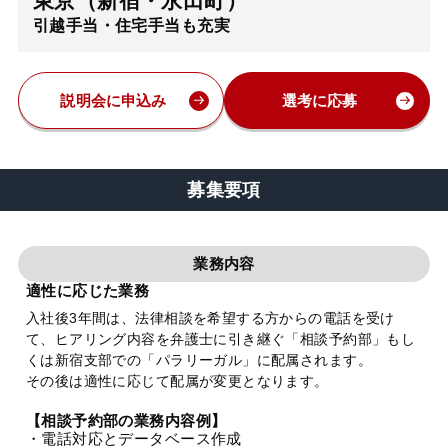
東京（新宿・永田町）
引越手当・住宅手当も充実
弁護士・税理士
費用
説明会に申込み
選考に応募
グループ案内
募集要項
求人採用
業務内容
お知らせ
適性に応じた業務
入社後3年間は、法律相談を希望する方からの電話を受け
て、ヒアリング内容を弁護士に引き継ぐ「相談予約部」もし
特設サイト
くは新宿支部での「パラリーガル」に配属されます。
その後は適性に応じて配属が変更となります。
相談先情報サイト
【相談予約部の業務内容例】
・電話対応とデータベース作成