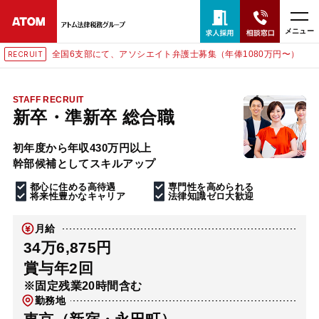
メニュー
全国6支部にて、アソシエイト弁護士募集（年俸1080万円〜）
東
RECRUIT
24時間365日全国対応
無料相談窓口はこちら
STAFF RECRUIT
新卒・準新卒 総合職
電話・LINE・メールで相談予約受付中
初年度から年収430万円以上
幹部候補としてスキルアップ
ホーム
都心に住める高待遇
専門性を高められる
将来性豊かなキャリア
法律知識ゼロ大歓迎
取扱分野
月給
34万6,875円
解決実績
賞与年2回
※固定残業20時間含む
勤務地
アクセス