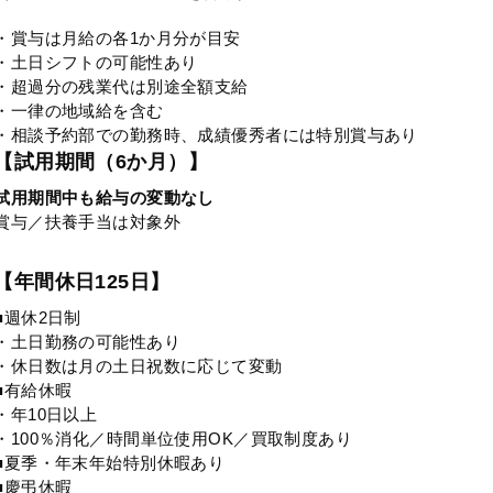
・賞与は月給の各1か月分が目安
・土日シフトの可能性あり
・超過分の残業代は別途全額支給
・一律の地域給を含む
・相談予約部での勤務時、成績優秀者には特別賞与あり
【試用期間（6か月）】
試用期間中も給与の変動なし
賞与／扶養手当は対象外
【年間休日125日】
■週休2日制
・土日勤務の可能性あり
・休日数は月の土日祝数に応じて変動
■有給休暇
・年10日以上
・100％消化／時間単位使用OK／買取制度あり
■夏季・年末年始特別休暇あり
■慶弔休暇