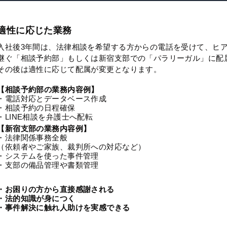
適性に応じた業務
入社後3年間は、法律相談を希望する方からの電話を受けて、ヒ
継ぐ「相談予約部」もしくは新宿支部での「パラリーガル」に配
その後は適性に応じて配属が変更となります。
【相談予約部の業務内容例】
・電話対応とデータベース作成
・相談予約の日程確保
・LINE相談を弁護士へ配転
【新宿支部の業務内容例】
・法律関係事務全般
（依頼者やご家族、裁判所への対応など）
・システムを使った事件管理
・支部の備品管理や書類管理
・お困りの方から直接感謝される
・法的知識が身につく
・事件解決に触れ人助けを実感できる