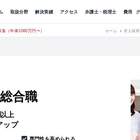
川
相続税
企業理念
丸の内
刑事事件
刑事事件
女性トラブル
代表挨拶
新宿
交通事故
交通事故
北千住
グループ概要
一般民事
相続税
相続税
横浜
出演・監修
離婚
沿革・組織
静岡
ム
取扱分野
解決実績
アクセス
弁護士・税理士
費用
集（年俸1080万円〜）
東京にて、
RECRUIT
ホーム
求人採用
 総合職
円以上
アップ
専門性を高められる