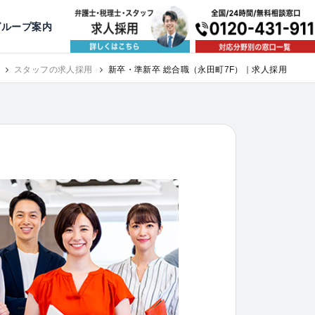
出版・寄稿
名古屋
京都
公益活動
大阪
神戸
福岡
グループ案内
相談予約スタッフ募集（月給38万以上）
スタッフの求人採用
新卒・準新卒 総合職（永田町7F）｜求人採用