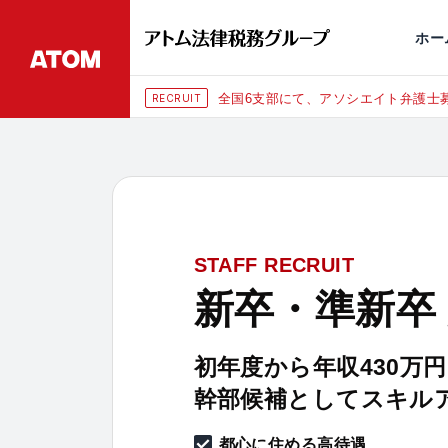
永田町
仙台
埼玉大宮
刑事事件
千葉
交通事故
市
ホー
全国6支部にて、アソシエイト弁護士募
RECRUIT
STAFF RECRUIT
新卒・準新卒
初年度から年収430万
幹部候補としてスキル
都心に住める高待遇