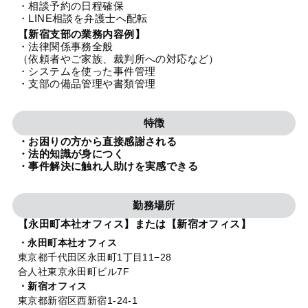
・相談予約の日程確保
法人グループ
・LINE相談を弁護士へ配転
【新宿支部の業務内容例】
・法律関係事務全般
プライバシーポリシー
利用規約
内部通報
お役立ち
（依頼者やご家族、裁判所への対応など）
・システムを使った事件管理
TikTok受賞
定義集
動画集
・支部の備品管理や書類管理
特徴
・お困りの方から直接感謝される
・法的知識が身につく
・事件解決に触れ人助けを実感できる
勤務場所
【永田町本社オフィス】または【新宿オフィス】
・永田町本社オフィス
東京都千代田区永田町1丁目11−28
合人社東京永田町ビル7F
・新宿オフィス
東京都新宿区西新宿1-24-1