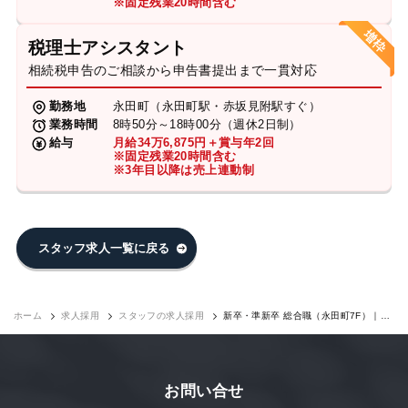
※固定残業20時間含む
税理士アシスタント
相続税申告のご相談から申告書提出まで一貫対応
勤務地
永田町（永田町駅・赤坂見附駅すぐ）
業務時間
8時50分～18時00分（週休2日制）
給与
月給34万6,875円＋賞与年2回
※固定残業20時間含む
※3年目以降は売上連動制
スタッフ求人一覧に戻る
ホーム
求人採用
スタッフの求人採用
新卒・準新卒 総合職（永田町7F）｜求
人採用
お問い合せ