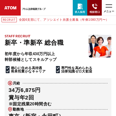
メニュー
全国6支部にて、アソシエイト弁護士募集（年俸1080万円〜）
RECRUIT
24時間365日全国対応
無料相談窓口はこちら
STAFF RECRUIT
新卒・準新卒 総合職
電話・LINE・メールで相談予約受付中
初年度から年収430万円以上
幹部候補としてスキルアップ
ホーム
都心に住める高待遇
専門性を高められる
将来性豊かなキャリア
法律知識ゼロ大歓迎
取扱分野
月給
34万6,875円
解決実績
賞与年2回
※固定残業20時間含む
勤務地
アクセス