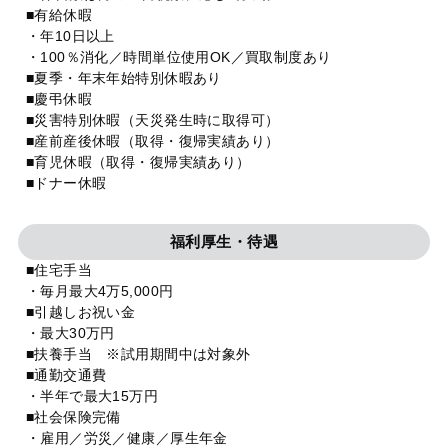
■有給休暇
・年10日以上
・100％消化／時間単位使用OK／買取制度あり
■夏季・年末年始特別休暇あり
■慶弔休暇
■災害特別休暇（天災発生時に取得可）
■産前産後休暇（取得・復帰実績あり）
■育児休暇（取得・復帰実績あり）
■ドナー休暇
福利厚生・待遇
■住宅手当
・毎月最大4万5,000円
■引越しお祝い金
・最大30万円
■扶養手当 ※試用期間中は対象外
■通勤交通費
・半年で最大15万円
■社会保険完備
・雇用／労災／健康／厚生年金