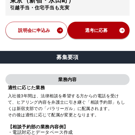
東京（新宿・永田町）
引越手当・住宅手当も充実
弁護士・税理士
費用
説明会に申込み
選考に応募
グループ案内
募集要項
求人採用
業務内容
お知らせ
適性に応じた業務
入社後3年間は、法律相談を希望する方からの電話を受け
て、ヒアリング内容を弁護士に引き継ぐ「相談予約部」もし
特設サイト
くは新宿支部での「パラリーガル」に配属されます。
その後は適性に応じて配属が変更となります。
相談先情報サイト
【相談予約部の業務内容例】
・電話対応とデータベース作成