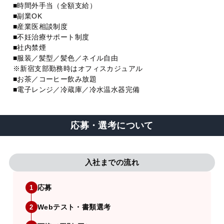
■時間外手当（全額支給）
■副業OK
■産業医相談制度
■不妊治療サポート制度
■社内禁煙
■服装／髪型／髪色／ネイル自由
※新宿支部勤務時はオフィスカジュアル
■お茶／コーヒー飲み放題
■電子レンジ／冷蔵庫／冷水温水器完備
応募・選考について
入社までの流れ
応募
1
Webテスト・書類選考
2