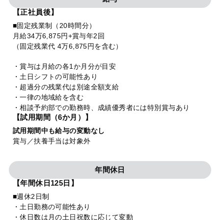
【正社員後】
■固定残業制（20時間分）
月給34万6,875円+賞与年2回
（固定残業代 4万6,875円を含む）
・賞与は月給の各1か月分が目安
・土日シフトの可能性あり
・超過分の残業代は別途全額支給
・一律の地域給を含む
・相談予約部での勤務時、成績優秀者には特別賞与あり
【試用期間（6か月）】
試用期間中も給与の変動なし
賞与／扶養手当は対象外
年間休日
【年間休日125日】
■週休2日制
・土日勤務の可能性あり
・休日数は月の土日祝数に応じて変動