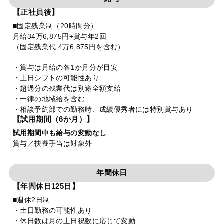
【正社員後】
■固定残業制（20時間分）
月給34万6,875円+賞与年2回
（固定残業代 4万6,875円を含む）
・賞与は月給の各1か月分が目安
・土日シフトの可能性あり
・超過分の残業代は別途全額支給
・一律の地域給を含む
・相談予約部での勤務時、成績優秀者には特別賞与あり
【試用期間（6か月）】
試用期間中も給与の変動なし
賞与／扶養手当は対象外
年間休日
【年間休日125日】
■週休2日制
・土日勤務の可能性あり
・休日数は月の土日祝数に応じて変動