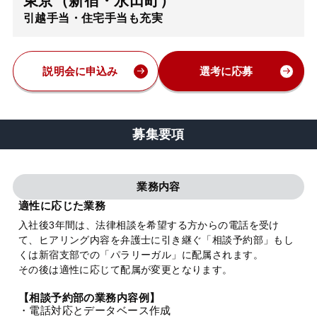
東京（新宿・永田町）
引越手当・住宅手当も充実
弁護士・税理士
費用
説明会に申込み
選考に応募
グループ案内
募集要項
求人採用
業務内容
お知らせ
適性に応じた業務
入社後3年間は、法律相談を希望する方からの電話を受け
て、ヒアリング内容を弁護士に引き継ぐ「相談予約部」もし
特設サイト
くは新宿支部での「パラリーガル」に配属されます。
その後は適性に応じて配属が変更となります。
相談先情報サイト
【相談予約部の業務内容例】
・電話対応とデータベース作成