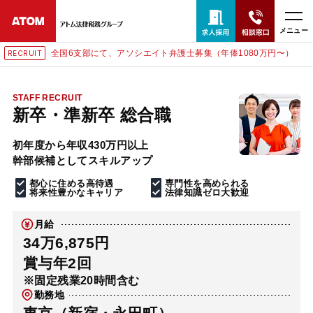
メニュー
全国6支部にて、アソシエイト弁護士募集（年俸1080万円〜）
RECRUIT
24時間365日全国対応
無料相談窓口はこちら
STAFF RECRUIT
新卒・準新卒 総合職
電話・LINE・メールで相談予約受付中
初年度から年収430万円以上
幹部候補としてスキルアップ
ホーム
都心に住める高待遇
専門性を高められる
将来性豊かなキャリア
法律知識ゼロ大歓迎
取扱分野
月給
34万6,875円
解決実績
賞与年2回
※固定残業20時間含む
勤務地
アクセス