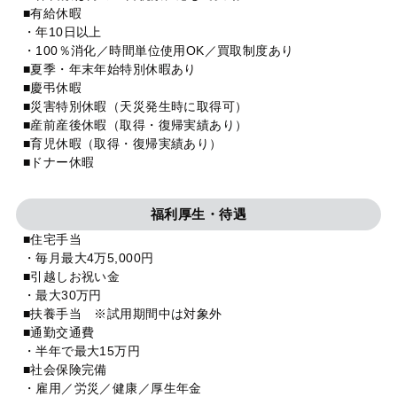
■有給休暇
・年10日以上
・100％消化／時間単位使用OK／買取制度あり
■夏季・年末年始特別休暇あり
■慶弔休暇
■災害特別休暇（天災発生時に取得可）
■産前産後休暇（取得・復帰実績あり）
■育児休暇（取得・復帰実績あり）
■ドナー休暇
福利厚生・待遇
■住宅手当
・毎月最大4万5,000円
■引越しお祝い金
・最大30万円
■扶養手当 ※試用期間中は対象外
■通勤交通費
・半年で最大15万円
■社会保険完備
・雇用／労災／健康／厚生年金