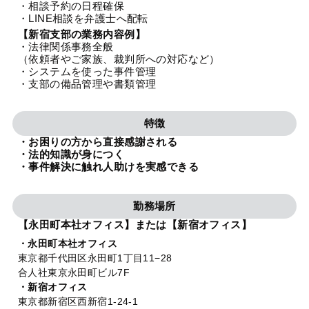
・相談予約の日程確保
法人グループ
・LINE相談を弁護士へ配転
【新宿支部の業務内容例】
・法律関係事務全般
プライバシーポリシー
利用規約
内部通報
お役立ち
（依頼者やご家族、裁判所への対応など）
・システムを使った事件管理
TikTok受賞
定義集
動画集
・支部の備品管理や書類管理
特徴
・お困りの方から直接感謝される
・法的知識が身につく
・事件解決に触れ人助けを実感できる
勤務場所
【永田町本社オフィス】または【新宿オフィス】
・永田町本社オフィス
東京都千代田区永田町1丁目11−28
合人社東京永田町ビル7F
・新宿オフィス
東京都新宿区西新宿1-24-1