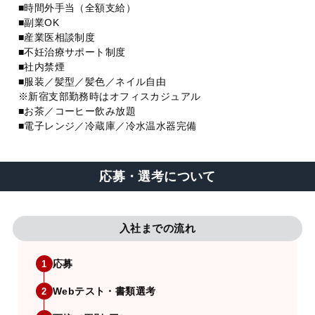
■時間外手当（全額支給）
■副業OK
■産業医相談制度
■不妊治療サポート制度
■社内禁煙
■服装／髪型／髪色／ネイル自由
※新宿支部勤務時はオフィスカジュアル
■お茶／コーヒー飲み放題
■電子レンジ／冷蔵庫／冷水温水器完備
応募・選考について
入社までの流れ
応募
1
Webテスト・書類選考
2