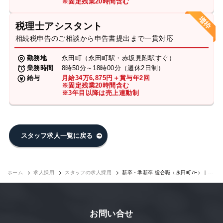
※固定残業20時間含む
税理士アシスタント
相続税申告のご相談から申告書提出まで一貫対応
勤務地
永田町（永田町駅・赤坂見附駅すぐ）
業務時間
8時50分～18時00分（週休2日制）
給与
月給34万6,875円＋賞与年2回
※固定残業20時間含む
※3年目以降は売上連動制
スタッフ求人一覧に戻る
ホーム
求人採用
スタッフの求人採用
新卒・準新卒 総合職（永田町7F）｜求
人採用
お問い合せ