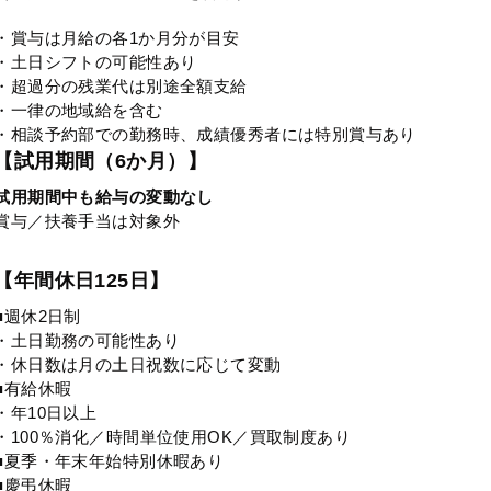
・賞与は月給の各1か月分が目安
・土日シフトの可能性あり
・超過分の残業代は別途全額支給
・一律の地域給を含む
・相談予約部での勤務時、成績優秀者には特別賞与あり
【試用期間（6か月）】
試用期間中も給与の変動なし
賞与／扶養手当は対象外
【年間休日125日】
■週休2日制
・土日勤務の可能性あり
・休日数は月の土日祝数に応じて変動
■有給休暇
・年10日以上
・100％消化／時間単位使用OK／買取制度あり
■夏季・年末年始特別休暇あり
■慶弔休暇