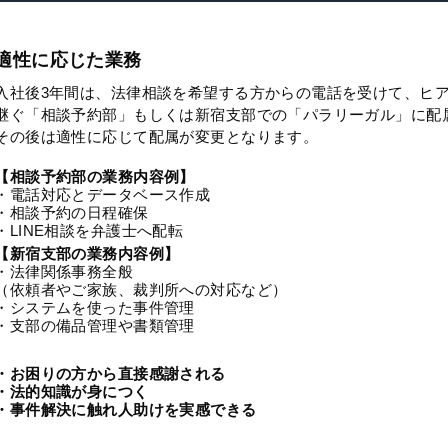
適性に応じた業務
入社後3年間は、法律相談を希望する方からの電話を受けて、ヒ
継ぐ「相談予約部」もしくは新宿支部での「パラリーガル」に配
その後は適性に応じて配属が変更となります。
【相談予約部の業務内容例】
・電話対応とデータベース作成
・相談予約の日程確保
・LINE相談を弁護士へ配転
【新宿支部の業務内容例】
・法律関係事務全般
（依頼者やご家族、裁判所への対応など）
・システムを使った事件管理
・支部の備品管理や書類管理
・お困りの方から直接感謝される
・法的知識が身につく
・事件解決に触れ人助けを実感できる