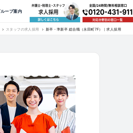
出版・寄稿
名古屋
京都
公益活動
大阪
神戸
福岡
グループ案内
相談予約スタッフ募集（月給38万以上）
スタッフの求人採用
新卒・準新卒 総合職（永田町7F）｜求人採用