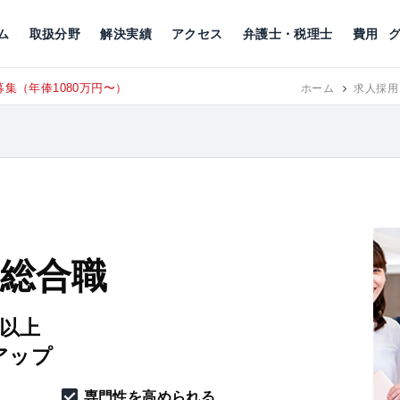
川
相続税
企業理念
丸の内
刑事事件
刑事事件
女性トラブル
代表挨拶
新宿
交通事故
交通事故
北千住
グループ概要
一般民事
相続税
相続税
横浜
出演・監修
離婚
沿革・組織
静岡
ム
取扱分野
解決実績
アクセス
弁護士・税理士
費用
集（年俸1080万円〜）
東京にて、
RECRUIT
ホーム
求人採用
 総合職
円以上
アップ
専門性を高められる