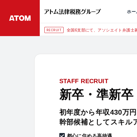
永田町
仙台
埼玉大宮
刑事事件
千葉
交通事故
市
ホー
全国6支部にて、アソシエイト弁護士募
RECRUIT
STAFF RECRUIT
新卒・準新卒
初年度から年収430万
幹部候補としてスキル
都心に住める高待遇