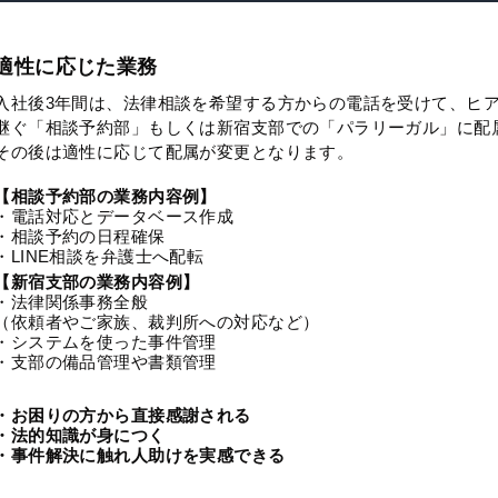
適性に応じた業務
入社後3年間は、法律相談を希望する方からの電話を受けて、ヒ
継ぐ「相談予約部」もしくは新宿支部での「パラリーガル」に配
その後は適性に応じて配属が変更となります。
【相談予約部の業務内容例】
・電話対応とデータベース作成
・相談予約の日程確保
・LINE相談を弁護士へ配転
【新宿支部の業務内容例】
・法律関係事務全般
（依頼者やご家族、裁判所への対応など）
・システムを使った事件管理
・支部の備品管理や書類管理
・お困りの方から直接感謝される
・法的知識が身につく
・事件解決に触れ人助けを実感できる