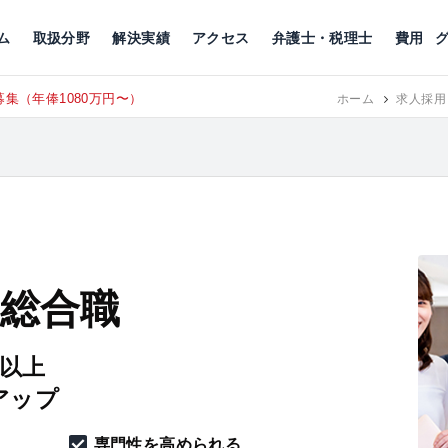
川
相続税
企業理念
丸の内
刑事事件
刑事事件
女性トラブル
代表挨拶
新宿
交通事故
交通事故
北千住
グループ概要
一般民事
相続税
相続税
横浜
出演・監修
離婚
沿革・組織
静岡
ム
取扱分野
解決実績
アクセス
弁護士・税理士
費用
集（年俸1080万円〜）
東京にて、
RECRUIT
ホーム
求人採用
 総合職
円以上
アップ
専門性を高められる