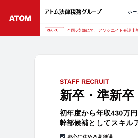
永田町
仙台
埼玉大宮
刑事事件
千葉
交通事故
市
ホー
全国6支部にて、アソシエイト弁護士募
RECRUIT
STAFF RECRUIT
新卒・準新卒
初年度から年収430万
幹部候補としてスキル
都心に住める高待遇