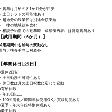
・賞与は月給の各1か月分が目安
・土日シフトの可能性あり
・超過分の残業代は別途全額支給
・一律の地域給を含む
・相談予約部での勤務時、成績優秀者には特別賞与あり
【試用期間（6か月）】
試用期間中も給与の変動なし
賞与／扶養手当は対象外
【年間休日125日】
■週休2日制
・土日勤務の可能性あり
・休日数は月の土日祝数に応じて変動
■有給休暇
・年10日以上
・100％消化／時間単位使用OK／買取制度あり
■夏季・年末年始特別休暇あり
■慶弔休暇