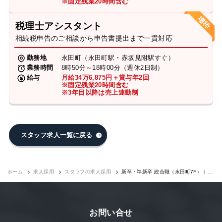
※固定残業20時間含む
税理士アシスタント
相続税申告のご相談から申告書提出まで一貫対応
勤務地
永田町（永田町駅・赤坂見附駅すぐ）
業務時間
8時50分～18時00分（週休2日制）
給与
月給34万6,875円＋賞与年2回
※固定残業20時間含む
※3年目以降は売上連動制
スタッフ求人一覧に戻る
ホーム
求人採用
スタッフの求人採用
新卒・準新卒 総合職（永田町7F）｜求
人採用
お問い合せ