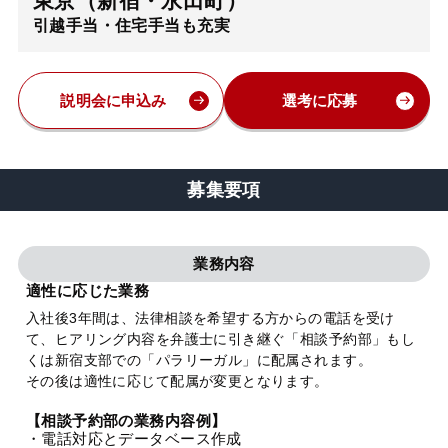
東京（新宿・永田町）
引越手当・住宅手当も充実
弁護士・税理士
費用
説明会に申込み
選考に応募
グループ案内
募集要項
求人採用
業務内容
お知らせ
適性に応じた業務
入社後3年間は、法律相談を希望する方からの電話を受け
て、ヒアリング内容を弁護士に引き継ぐ「相談予約部」もし
特設サイト
くは新宿支部での「パラリーガル」に配属されます。
その後は適性に応じて配属が変更となります。
相談先情報サイト
【相談予約部の業務内容例】
・電話対応とデータベース作成