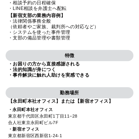
・相談予約の日程確保
法人グループ
・LINE相談を弁護士へ配転
【新宿支部の業務内容例】
・法律関係事務全般
プライバシーポリシー
利用規約
内部通報
お役立ち
（依頼者やご家族、裁判所への対応など）
・システムを使った事件管理
TikTok受賞
定義集
動画集
・支部の備品管理や書類管理
特徴
・お困りの方から直接感謝される
・法的知識が身につく
・事件解決に触れ人助けを実感できる
勤務場所
【永田町本社オフィス】または【新宿オフィス】
・永田町本社オフィス
東京都千代田区永田町1丁目11−28
合人社東京永田町ビル7F
・新宿オフィス
東京都新宿区西新宿1-24-1