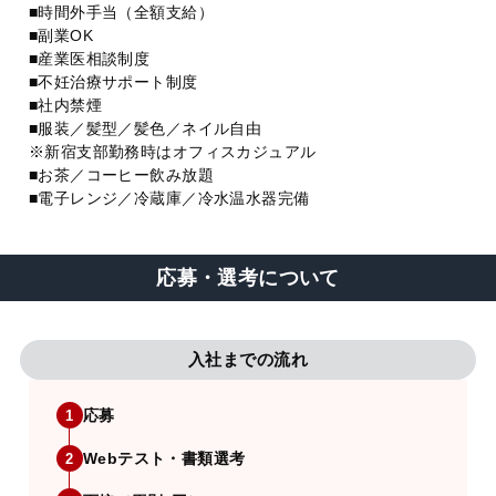
■時間外手当（全額支給）
■副業OK
■産業医相談制度
■不妊治療サポート制度
■社内禁煙
■服装／髪型／髪色／ネイル自由
※新宿支部勤務時はオフィスカジュアル
■お茶／コーヒー飲み放題
■電子レンジ／冷蔵庫／冷水温水器完備
応募・選考について
入社までの流れ
応募
1
Webテスト・書類選考
2