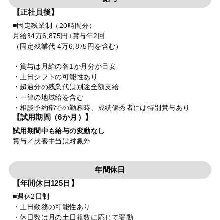
【正社員後】
■固定残業制（20時間分）
月給34万6,875円+賞与年2回
（固定残業代 4万6,875円を含む）
・賞与は月給の各1か月分が目安
・土日シフトの可能性あり
・超過分の残業代は別途全額支給
・一律の地域給を含む
・相談予約部での勤務時、成績優秀者には特別賞与あり
【試用期間（6か月）】
試用期間中も給与の変動なし
賞与／扶養手当は対象外
年間休日
【年間休日125日】
■週休2日制
・土日勤務の可能性あり
・休日数は月の土日祝数に応じて変動