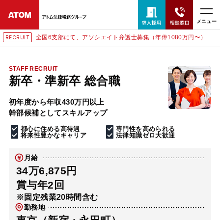
メニュー
全国6支部にて、アソシエイト弁護士募集（年俸1080万円〜）
RECRUIT
24時間365日全国対応
無料相談窓口はこちら
STAFF RECRUIT
新卒・準新卒 総合職
電話・LINE・メールで相談予約受付中
初年度から年収430万円以上
幹部候補としてスキルアップ
ホーム
都心に住める高待遇
専門性を高められる
将来性豊かなキャリア
法律知識ゼロ大歓迎
取扱分野
月給
34万6,875円
解決実績
賞与年2回
※固定残業20時間含む
勤務地
アクセス