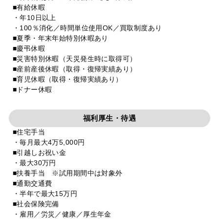
■有給休暇
・年10日以上
・100％消化／時間単位使用OK／買取制度あり
■夏季・年末年始特別休暇あり
■慶弔休暇
■災害特別休暇（天災発生時に取得可）
■産前産後休暇（取得・復帰実績あり）
■育児休暇（取得・復帰実績あり）
■ドナー休暇
福利厚生・待遇
■住宅手当
・毎月最大4万5,000円
■引越しお祝い金
・最大30万円
■扶養手当 ※試用期間中は対象外
■通勤交通費
・半年で最大15万円
■社会保険完備
・雇用／労災／健康／厚生年金