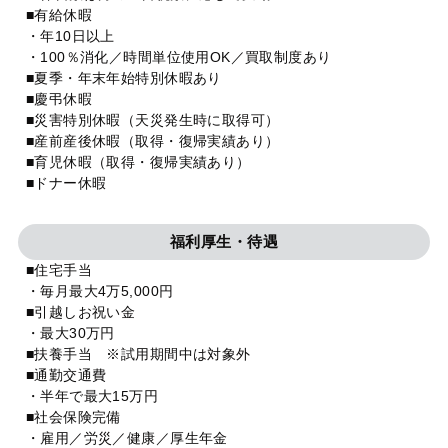
■有給休暇
・年10日以上
・100％消化／時間単位使用OK／買取制度あり
■夏季・年末年始特別休暇あり
■慶弔休暇
■災害特別休暇（天災発生時に取得可）
■産前産後休暇（取得・復帰実績あり）
■育児休暇（取得・復帰実績あり）
■ドナー休暇
福利厚生・待遇
■住宅手当
・毎月最大4万5,000円
■引越しお祝い金
・最大30万円
■扶養手当 ※試用期間中は対象外
■通勤交通費
・半年で最大15万円
■社会保険完備
・雇用／労災／健康／厚生年金