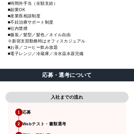
■時間外手当（全額支給）
■副業OK
■産業医相談制度
■不妊治療サポート制度
■社内禁煙
■服装／髪型／髪色／ネイル自由
※新宿支部勤務時はオフィスカジュアル
■お茶／コーヒー飲み放題
■電子レンジ／冷蔵庫／冷水温水器完備
応募・選考について
入社までの流れ
応募
1
Webテスト・書類選考
2