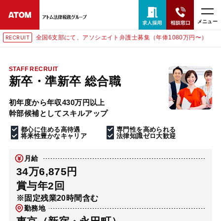
メニュー
エイト弁護士募集（年俸1080万円〜）
東京にて、相談予約スタ
RECRUIT
24時間365日全国対応
無料相談窓口はこちら
STAFF RECRUIT
新卒・準新卒 総合職
電話・LINE・メールで相談予約受付中
初年度から年収430万円以上
幹部候補としてスキルアップ
ホーム
都心に住める高待遇
専門性を高められる
将来性豊かなキャリア
法律知識ゼロ大歓迎
取扱分野
月給
34万6,875円
解決実績
賞与年2回
※固定残業20時間含む
勤務地
アクセス