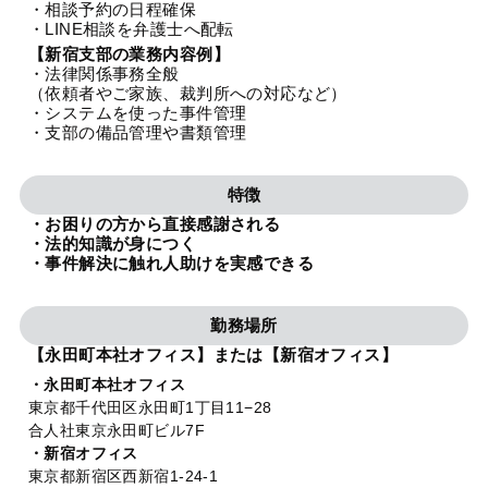
・相談予約の日程確保
法人グループ
・LINE相談を弁護士へ配転
【新宿支部の業務内容例】
・法律関係事務全般
プライバシーポリシー
利用規約
内部通報
お役立ち
（依頼者やご家族、裁判所への対応など）
・システムを使った事件管理
TikTok受賞
定義集
動画集
・支部の備品管理や書類管理
特徴
・お困りの方から直接感謝される
・法的知識が身につく
・事件解決に触れ人助けを実感できる
勤務場所
【永田町本社オフィス】または【新宿オフィス】
・永田町本社オフィス
東京都千代田区永田町1丁目11−28
合人社東京永田町ビル7F
・新宿オフィス
東京都新宿区西新宿1-24-1