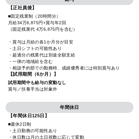
【正社員後】
■固定残業制（20時間分）
月給34万6,875円+賞与年2回
（固定残業代 4万6,875円を含む）
・賞与は月給の各1か月分が目安
・土日シフトの可能性あり
・超過分の残業代は別途全額支給
・一律の地域給を含む
・相談予約部での勤務時、成績優秀者には特別賞与あり
【試用期間（6か月）】
試用期間中も給与の変動なし
賞与／扶養手当は対象外
年間休日
【年間休日125日】
■週休2日制
・土日勤務の可能性あり
・休日数は月の土日祝数に応じて変動