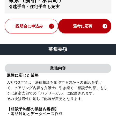
東京（新宿・永田町）
引越手当・住宅手当も充実
弁護士・税理士
費用
説明会に申込み
選考に応募
グループ案内
募集要項
求人採用
業務内容
お知らせ
適性に応じた業務
入社後3年間は、法律相談を希望する方からの電話を受け
て、ヒアリング内容を弁護士に引き継ぐ「相談予約部」もし
特設サイト
くは新宿支部での「パラリーガル」に配属されます。
その後は適性に応じて配属が変更となります。
相談先情報サイト
【相談予約部の業務内容例】
・電話対応とデータベース作成