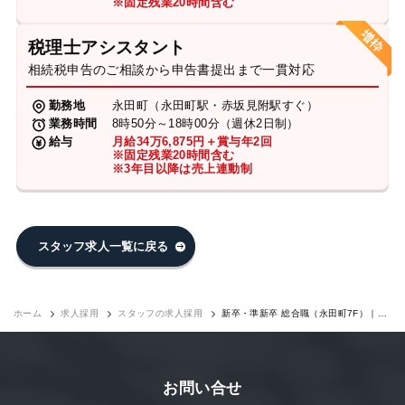
※固定残業20時間含む
税理士アシスタント
相続税申告のご相談から申告書提出まで一貫対応
勤務地
永田町（永田町駅・赤坂見附駅すぐ）
業務時間
8時50分～18時00分（週休2日制）
給与
月給34万6,875円＋賞与年2回
※固定残業20時間含む
※3年目以降は売上連動制
スタッフ求人一覧に戻る
ホーム
求人採用
スタッフの求人採用
新卒・準新卒 総合職（永田町7F）｜求
人採用
お問い合せ