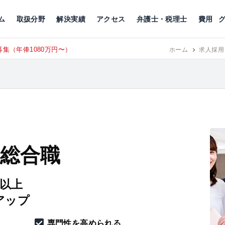
川
相続税
企業理念
丸の内
刑事事件
刑事事件
女性トラブル
代表挨拶
新宿
交通事故
交通事故
北千住
グループ概要
一般民事
相続税
相続税
横浜
出演・監修
離婚
沿革・組織
静岡
ム
取扱分野
解決実績
アクセス
弁護士・税理士
費用
集（年俸1080万円〜）
東京にて、
RECRUIT
ホーム
求人採用
 総合職
円以上
アップ
専門性を高められる