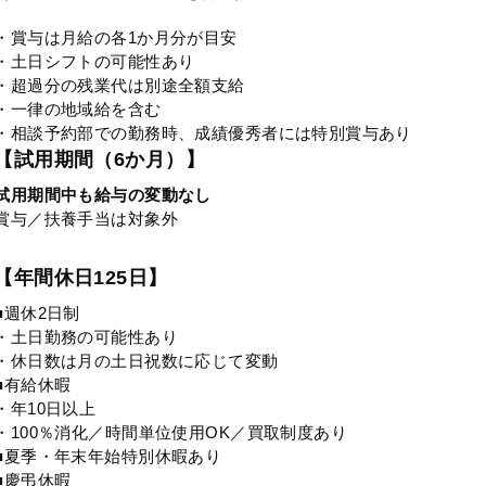
・賞与は月給の各1か月分が目安
・土日シフトの可能性あり
・超過分の残業代は別途全額支給
・一律の地域給を含む
・相談予約部での勤務時、成績優秀者には特別賞与あり
【試用期間（6か月）】
試用期間中も給与の変動なし
賞与／扶養手当は対象外
【年間休日125日】
■週休2日制
・土日勤務の可能性あり
・休日数は月の土日祝数に応じて変動
■有給休暇
・年10日以上
・100％消化／時間単位使用OK／買取制度あり
■夏季・年末年始特別休暇あり
■慶弔休暇