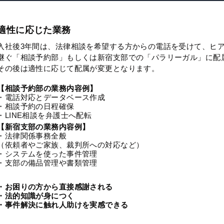
適性に応じた業務
入社後3年間は、法律相談を希望する方からの電話を受けて、ヒ
継ぐ「相談予約部」もしくは新宿支部での「パラリーガル」に配
その後は適性に応じて配属が変更となります。
【相談予約部の業務内容例】
・電話対応とデータベース作成
・相談予約の日程確保
・LINE相談を弁護士へ配転
【新宿支部の業務内容例】
・法律関係事務全般
（依頼者やご家族、裁判所への対応など）
・システムを使った事件管理
・支部の備品管理や書類管理
・お困りの方から直接感謝される
・法的知識が身につく
・事件解決に触れ人助けを実感できる