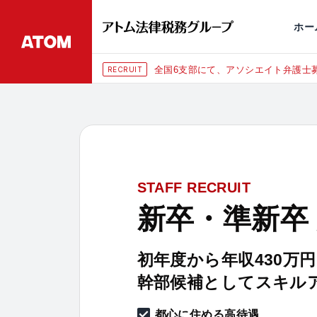
永田町
仙台
埼玉大宮
刑事事件
千葉
交通事故
市
ホー
全国6支部にて、アソシエイト弁護士募
RECRUIT
STAFF RECRUIT
新卒・準新卒
初年度から年収430万
幹部候補としてスキル
都心に住める高待遇