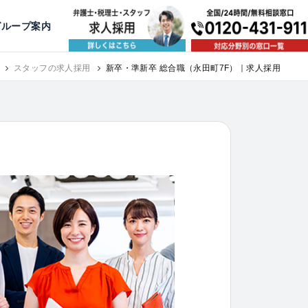
出版・寄稿
名古屋
京都
公益活動
大阪
神戸
福岡
グループ案内
相談予約スタッフ募集（月給38万以上）
スタッフの求人採用
新卒・準新卒 総合職（永田町7F）｜求人採用