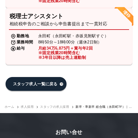
※固定残業20時間含む
税理士アシスタント
相続税申告のご相談から申告書提出まで一貫対応
勤務地
永田町（永田町駅・赤坂見附駅すぐ）
業務時間
8時50分～18時00分（週休2日制）
給与
月給34万6,875円＋賞与年2回
※固定残業20時間含む
※3年目以降は売上連動制
スタッフ求人一覧に戻る
ホーム
求人採用
スタッフの求人採用
新卒・準新卒 総合職（永田町7F）｜求
人採用
お問い合せ