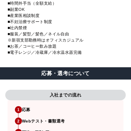
■時間外手当（全額支給）
■副業OK
■産業医相談制度
■不妊治療サポート制度
■社内禁煙
■服装／髪型／髪色／ネイル自由
※新宿支部勤務時はオフィスカジュアル
■お茶／コーヒー飲み放題
■電子レンジ／冷蔵庫／冷水温水器完備
応募・選考について
入社までの流れ
応募
1
Webテスト・書類選考
2