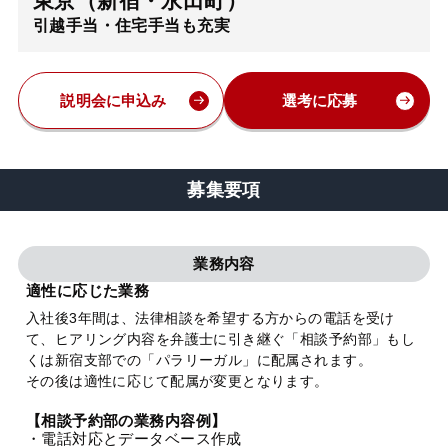
東京（新宿・永田町）
引越手当・住宅手当も充実
弁護士・税理士
費用
説明会に申込み
選考に応募
グループ案内
募集要項
求人採用
業務内容
お知らせ
適性に応じた業務
入社後3年間は、法律相談を希望する方からの電話を受け
て、ヒアリング内容を弁護士に引き継ぐ「相談予約部」もし
特設サイト
くは新宿支部での「パラリーガル」に配属されます。
その後は適性に応じて配属が変更となります。
相談先情報サイト
【相談予約部の業務内容例】
・電話対応とデータベース作成