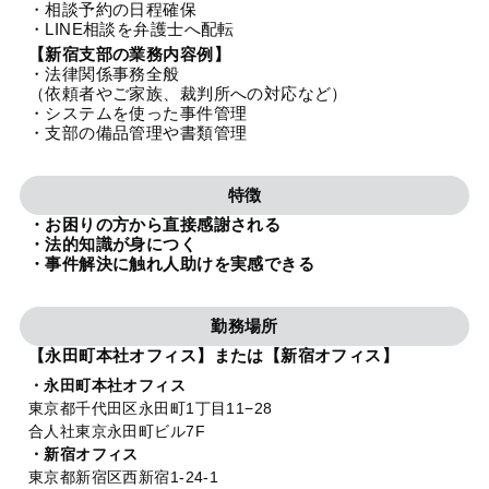
・相談予約の日程確保
法人グループ
・LINE相談を弁護士へ配転
【新宿支部の業務内容例】
・法律関係事務全般
プライバシーポリシー
利用規約
内部通報
お役立ち
（依頼者やご家族、裁判所への対応など）
・システムを使った事件管理
TikTok受賞
定義集
動画集
・支部の備品管理や書類管理
特徴
・お困りの方から直接感謝される
・法的知識が身につく
・事件解決に触れ人助けを実感できる
勤務場所
【永田町本社オフィス】または【新宿オフィス】
・永田町本社オフィス
東京都千代田区永田町1丁目11−28
合人社東京永田町ビル7F
・新宿オフィス
東京都新宿区西新宿1-24-1