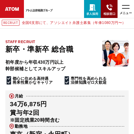
メニュー
全国6支部にて、アソシエイト弁護士募集（年俸1080万円〜）
東
RECRUIT
24時間365日全国対応
無料相談窓口はこちら
STAFF RECRUIT
新卒・準新卒 総合職
電話・LINE・メールで相談予約受付中
初年度から年収430万円以上
幹部候補としてスキルアップ
ホーム
都心に住める高待遇
専門性を高められる
将来性豊かなキャリア
法律知識ゼロ大歓迎
取扱分野
月給
34万6,875円
解決実績
賞与年2回
※固定残業20時間含む
勤務地
アクセス