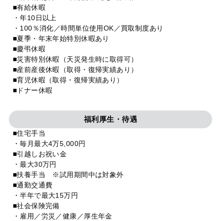
■有給休暇
・年10日以上
・100％消化／時間単位使用OK／買取制度あり
■夏季・年末年始特別休暇あり
■慶弔休暇
■災害特別休暇（天災発生時に取得可）
■産前産後休暇（取得・復帰実績あり）
■育児休暇（取得・復帰実績あり）
■ドナー休暇
福利厚生・待遇
■住宅手当
・毎月最大4万5,000円
■引越しお祝い金
・最大30万円
■扶養手当 ※試用期間中は対象外
■通勤交通費
・半年で最大15万円
■社会保険完備
・雇用／労災／健康／厚生年金