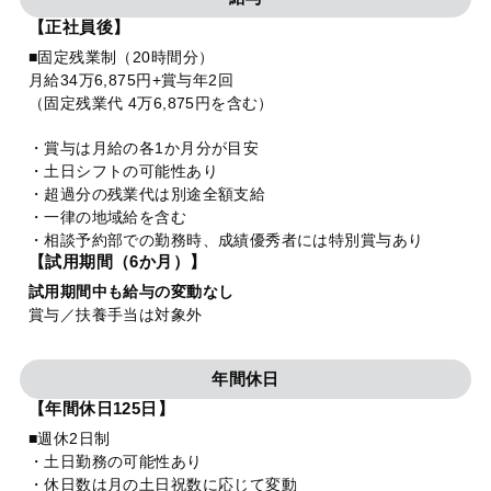
【正社員後】
■固定残業制（20時間分）
月給34万6,875円+賞与年2回
（固定残業代 4万6,875円を含む）
・賞与は月給の各1か月分が目安
・土日シフトの可能性あり
・超過分の残業代は別途全額支給
・一律の地域給を含む
・相談予約部での勤務時、成績優秀者には特別賞与あり
【試用期間（6か月）】
試用期間中も給与の変動なし
賞与／扶養手当は対象外
年間休日
【年間休日125日】
■週休2日制
・土日勤務の可能性あり
・休日数は月の土日祝数に応じて変動