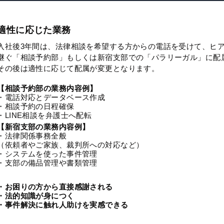
適性に応じた業務
入社後3年間は、法律相談を希望する方からの電話を受けて、ヒ
継ぐ「相談予約部」もしくは新宿支部での「パラリーガル」に配
その後は適性に応じて配属が変更となります。
【相談予約部の業務内容例】
・電話対応とデータベース作成
・相談予約の日程確保
・LINE相談を弁護士へ配転
【新宿支部の業務内容例】
・法律関係事務全般
（依頼者やご家族、裁判所への対応など）
・システムを使った事件管理
・支部の備品管理や書類管理
・お困りの方から直接感謝される
・法的知識が身につく
・事件解決に触れ人助けを実感できる