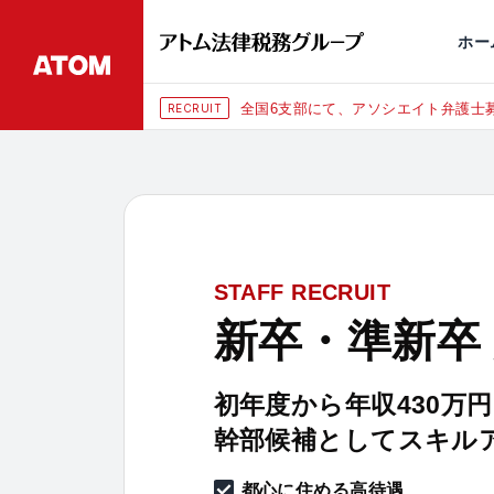
永田町
仙台
埼玉大宮
刑事事件
千葉
交通事故
市
ホー
全国6支部にて、アソシエイト弁護士募集（年俸1080万円〜）
STAFF RECRUIT
新卒・準新卒
初年度から年収430万
幹部候補としてスキル
都心に住める高待遇