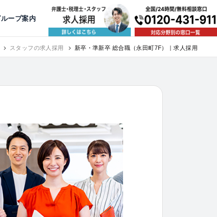
出版・寄稿
名古屋
京都
公益活動
大阪
神戸
福岡
グループ案内
上）
スタッフの求人採用
新卒・準新卒 総合職（永田町7F）｜求人採用