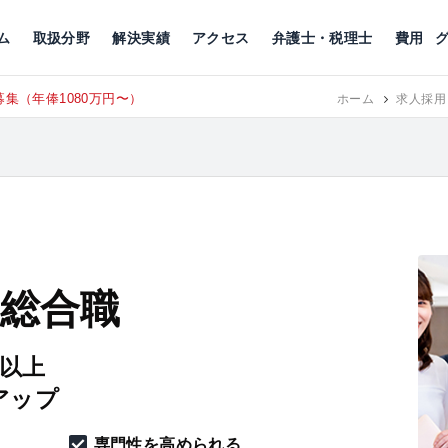
川
相続税
企業理念
丸の内
刑事事件
刑事事件
女性トラブル
代表挨拶
新宿
交通事故
交通事故
北千住
グループ概要
一般民事
相続税
相続税
横浜
出演・監修
離婚
沿革・組織
静岡
ム
取扱分野
解決実績
アクセス
弁護士・税理士
費用
東京にて、相談予約スタッフ募集（月給38万以
RECRUIT
ホーム
求人採用
 総合職
円以上
アップ
専門性を高められる