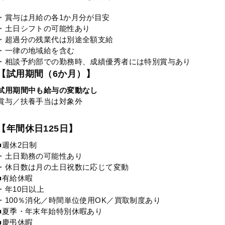
・賞与は月給の各1か月分が目安
・土日シフトの可能性あり
・超過分の残業代は別途全額支給
・一律の地域給を含む
・相談予約部での勤務時、成績優秀者には特別賞与あり
【試用期間（6か月）】
試用期間中も給与の変動なし
賞与／扶養手当は対象外
【年間休日125日】
■週休2日制
・土日勤務の可能性あり
・休日数は月の土日祝数に応じて変動
■有給休暇
・年10日以上
・100％消化／時間単位使用OK／買取制度あり
■夏季・年末年始特別休暇あり
■慶弔休暇