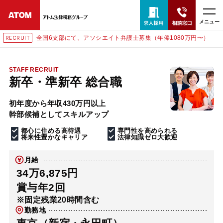
メニュー
全国6支部にて、アソシエイト弁護士募集（年俸1080万円〜）
CRUIT
RE
24時間365日全国対応
無料相談窓口はこちら
STAFF RECRUIT
新卒・準新卒 総合職
電話・LINE・メールで相談予約受付中
初年度から年収430万円以上
幹部候補としてスキルアップ
ホーム
都心に住める高待遇
専門性を高められる
将来性豊かなキャリア
法律知識ゼロ大歓迎
取扱分野
月給
34万6,875円
解決実績
賞与年2回
※固定残業20時間含む
勤務地
アクセス