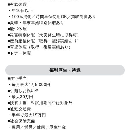
■有給休暇
・年10日以上
・100％消化／時間単位使用OK／買取制度あり
■夏季・年末年始特別休暇あり
■慶弔休暇
■災害特別休暇（天災発生時に取得可）
■産前産後休暇（取得・復帰実績あり）
■育児休暇（取得・復帰実績あり）
■ドナー休暇
福利厚生・待遇
■住宅手当
・毎月最大4万5,000円
■引越しお祝い金
・最大30万円
■扶養手当 ※試用期間中は対象外
■通勤交通費
・半年で最大15万円
■社会保険完備
・雇用／労災／健康／厚生年金