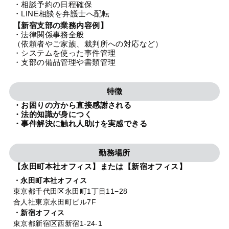
・相談予約の日程確保
法人グループ
・LINE相談を弁護士へ配転
【新宿支部の業務内容例】
・法律関係事務全般
プライバシーポリシー
利用規約
内部通報
お役立ち
（依頼者やご家族、裁判所への対応など）
・システムを使った事件管理
TikTok受賞
定義集
動画集
・支部の備品管理や書類管理
特徴
・お困りの方から直接感謝される
・法的知識が身につく
・事件解決に触れ人助けを実感できる
勤務場所
【永田町本社オフィス】または【新宿オフィス】
・永田町本社オフィス
東京都千代田区永田町1丁目11−28
合人社東京永田町ビル7F
・新宿オフィス
東京都新宿区西新宿1-24-1