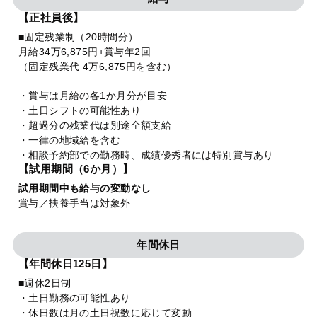
【正社員後】
■固定残業制（20時間分）
月給34万6,875円+賞与年2回
（固定残業代 4万6,875円を含む）
・賞与は月給の各1か月分が目安
・土日シフトの可能性あり
・超過分の残業代は別途全額支給
・一律の地域給を含む
・相談予約部での勤務時、成績優秀者には特別賞与あり
【試用期間（6か月）】
試用期間中も給与の変動なし
賞与／扶養手当は対象外
年間休日
【年間休日125日】
■週休2日制
・土日勤務の可能性あり
・休日数は月の土日祝数に応じて変動