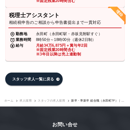
※固定残業20時間含む
税理士アシスタント
相続税申告のご相談から申告書提出まで一貫対応
勤務地
永田町（永田町駅・赤坂見附駅すぐ）
業務時間
8時50分～18時00分（週休2日制）
給与
月給34万6,875円＋賞与年2回
※固定残業20時間含む
※3年目以降は売上連動制
スタッフ求人一覧に戻る
ホーム
求人採用
スタッフの求人採用
新卒・準新卒 総合職（永田町7F）｜求
人採用
お問い合せ