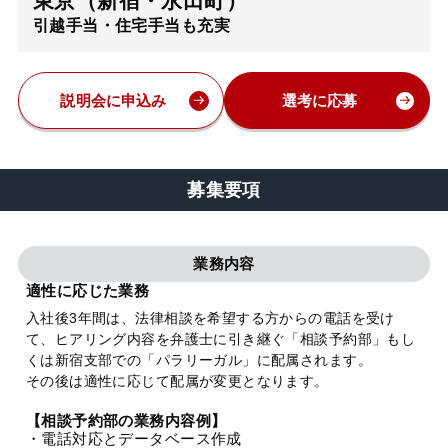
東京（新宿・永田町）
引越手当・住宅手当も充実
弁護士・税理士
費用
説明会に申込み
選考に応募
グループ案内
募集要項
求人採用
業務内容
お知らせ
適性に応じた業務
入社後3年間は、法律相談を希望する方からの電話を受け
て、ヒアリング内容を弁護士に引き継ぐ「相談予約部」もし
特設サイト
くは新宿支部での「パラリーガル」に配属されます。
その後は適性に応じて配属が変更となります。
相談先情報サイト
【相談予約部の業務内容例】
・電話対応とデータベース作成