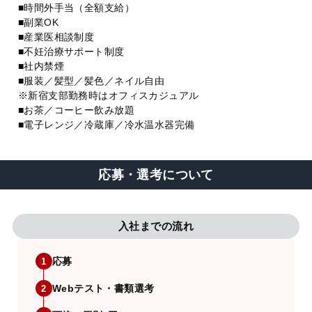
■時間外手当（全額支給）
■副業OK
■産業医相談制度
■不妊治療サポート制度
■社内禁煙
■服装／髪型／髪色／ネイル自由
※新宿支部勤務時はオフィスカジュアル
■お茶／コーヒー飲み放題
■電子レンジ／冷蔵庫／冷水温水器完備
応募・選考について
入社までの流れ
応募
1
Webテスト・書類選考
2