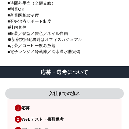
■時間外手当（全額支給）
■副業OK
■産業医相談制度
■不妊治療サポート制度
■社内禁煙
■服装／髪型／髪色／ネイル自由
※新宿支部勤務時はオフィスカジュアル
■お茶／コーヒー飲み放題
■電子レンジ／冷蔵庫／冷水温水器完備
応募・選考について
入社までの流れ
応募
1
Webテスト・書類選考
2