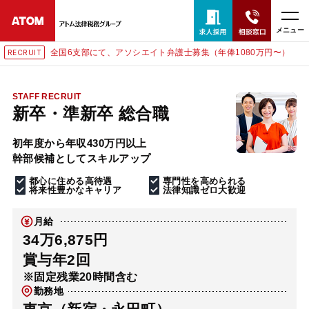
メニュー
全国6支部にて、アソシエイト弁護士募集（年俸1080万円〜）
CRUIT
RE
24時間365日全国対応
無料相談窓口はこちら
STAFF RECRUIT
新卒・準新卒 総合職
電話・LINE・メールで相談予約受付中
初年度から年収430万円以上
幹部候補としてスキルアップ
ホーム
都心に住める高待遇
専門性を高められる
将来性豊かなキャリア
法律知識ゼロ大歓迎
取扱分野
月給
34万6,875円
解決実績
賞与年2回
※固定残業20時間含む
勤務地
アクセス