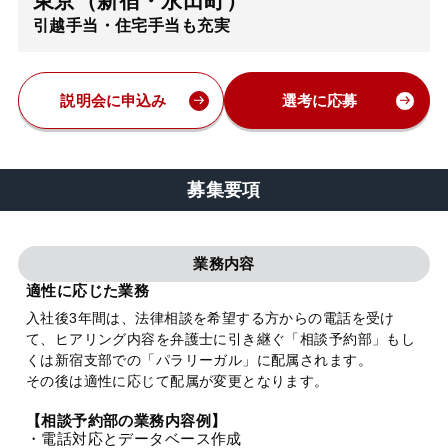
東京（新宿・永田町）
引越手当・住宅手当も充実
弁護士・税理士
費用
説明会に申込み
選考に応募
グループ案内
募集要項
求人採用
業務内容
お知らせ
適性に応じた業務
入社後3年間は、法律相談を希望する方からの電話を受け
て、ヒアリング内容を弁護士に引き継ぐ「相談予約部」もし
特設サイト
くは新宿支部での「パラリーガル」に配属されます。
その後は適性に応じて配属が変更となります。
相談先情報サイト
【相談予約部の業務内容例】
・電話対応とデータベース作成