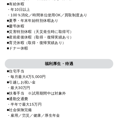
■有給休暇
・年10日以上
・100％消化／時間単位使用OK／買取制度あり
■夏季・年末年始特別休暇あり
■慶弔休暇
■災害特別休暇（天災発生時に取得可）
■産前産後休暇（取得・復帰実績あり）
■育児休暇（取得・復帰実績あり）
■ドナー休暇
福利厚生・待遇
■住宅手当
・毎月最大4万5,000円
■引越しお祝い金
・最大30万円
■扶養手当 ※試用期間中は対象外
■通勤交通費
・半年で最大15万円
■社会保険完備
・雇用／労災／健康／厚生年金