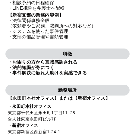
・相談予約の日程確保
法人グループ
・LINE相談を弁護士へ配転
【新宿支部の業務内容例】
・法律関係事務全般
プライバシーポリシー
利用規約
内部通報
お役立ち
（依頼者やご家族、裁判所への対応など）
・システムを使った事件管理
TikTok受賞
定義集
動画集
・支部の備品管理や書類管理
特徴
・お困りの方から直接感謝される
・法的知識が身につく
・事件解決に触れ人助けを実感できる
勤務場所
【永田町本社オフィス】または【新宿オフィス】
・永田町本社オフィス
東京都千代田区永田町1丁目11−28
合人社東京永田町ビル7F
・新宿オフィス
東京都新宿区西新宿1-24-1