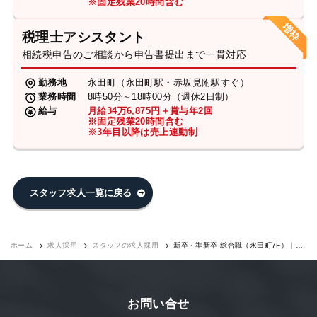
※固定残業20時間含む
税理士アシスタント
相続税申告のご相談から申告書提出まで一貫対応
勤務地
永田町（永田町駅・赤坂見附駅すぐ）
業務時間
8時50分～18時00分（週休2日制）
給与
月給34万6,875円＋賞与年2回
※固定残業20時間含む
※3年目以降は売上連動制
スタッフ求人一覧に戻る
ホーム
求人採用
スタッフの求人採用
新卒・準新卒 総合職（永田町7F）｜求
人採用
お問い合せ