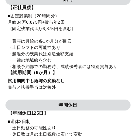
【正社員後】
■固定残業制（20時間分）
月給34万6,875円+賞与年2回
（固定残業代 4万6,875円を含む）
・賞与は月給の各1か月分が目安
・土日シフトの可能性あり
・超過分の残業代は別途全額支給
・一律の地域給を含む
・相談予約部での勤務時、成績優秀者には特別賞与あり
【試用期間（6か月）】
試用期間中も給与の変動なし
賞与／扶養手当は対象外
年間休日
【年間休日125日】
■週休2日制
・土日勤務の可能性あり
・休日数は月の土日祝数に応じて変動