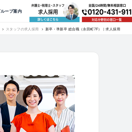
出版・寄稿
名古屋
京都
公益活動
大阪
神戸
福岡
グループ案内
8万以上）
スタッフの求人採用
新卒・準新卒 総合職（永田町7F）｜求人採用