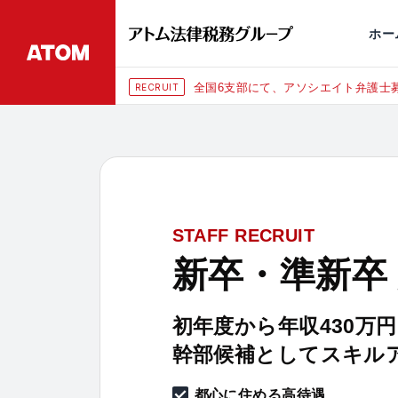
永田町
仙台
埼玉大宮
刑事事件
千葉
交通事故
市
ホー
全国6支部にて、アソシエイト弁護士募集（年俸1080万円〜）
RUIT
STAFF RECRUIT
新卒・準新卒
初年度から年収430万
幹部候補としてスキル
都心に住める高待遇