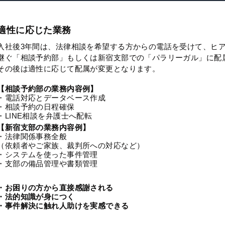
適性に応じた業務
入社後3年間は、法律相談を希望する方からの電話を受けて、ヒ
継ぐ「相談予約部」もしくは新宿支部での「パラリーガル」に配
その後は適性に応じて配属が変更となります。
【相談予約部の業務内容例】
・電話対応とデータベース作成
・相談予約の日程確保
・LINE相談を弁護士へ配転
【新宿支部の業務内容例】
・法律関係事務全般
（依頼者やご家族、裁判所への対応など）
・システムを使った事件管理
・支部の備品管理や書類管理
・お困りの方から直接感謝される
・法的知識が身につく
・事件解決に触れ人助けを実感できる