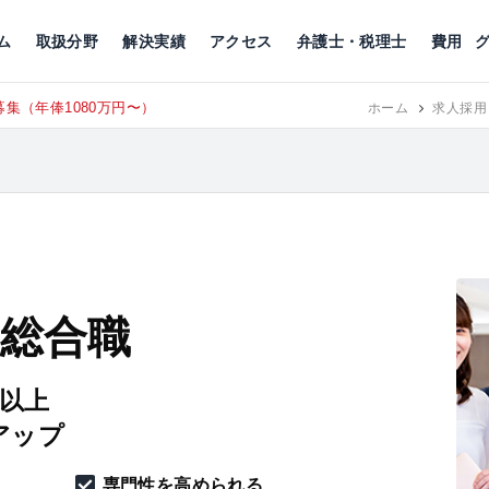
川
相続税
企業理念
丸の内
刑事事件
刑事事件
女性トラブル
代表挨拶
新宿
交通事故
交通事故
北千住
グループ概要
一般民事
相続税
相続税
横浜
出演・監修
離婚
沿革・組織
静岡
ム
取扱分野
解決実績
アクセス
弁護士・税理士
費用
東京にて、相談予約スタッフ募集（月給3
RECRUIT
ホーム
求人採用
 総合職
円以上
アップ
専門性を高められる