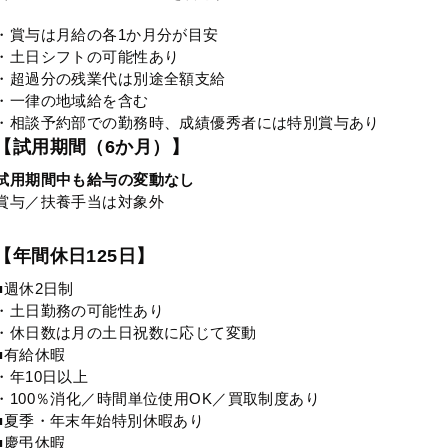
・賞与は月給の各1か月分が目安
・土日シフトの可能性あり
・超過分の残業代は別途全額支給
・一律の地域給を含む
・相談予約部での勤務時、成績優秀者には特別賞与あり
【試用期間（6か月）】
試用期間中も給与の変動なし
賞与／扶養手当は対象外
【年間休日125日】
■週休2日制
・土日勤務の可能性あり
・休日数は月の土日祝数に応じて変動
■有給休暇
・年10日以上
・100％消化／時間単位使用OK／買取制度あり
■夏季・年末年始特別休暇あり
■慶弔休暇