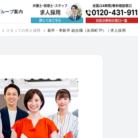
出版・寄稿
名古屋
京都
公益活動
大阪
神戸
福岡
グループ案内
相談予約スタッフ募集（月給38万以上）
スタッフの求人採用
新卒・準新卒 総合職（永田町7F）｜求人採用