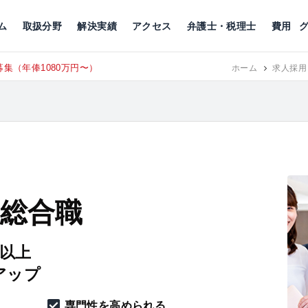
川
相続税
企業理念
丸の内
刑事事件
刑事事件
女性トラブル
代表挨拶
新宿
交通事故
交通事故
北千住
グループ概要
一般民事
相続税
相続税
横浜
出演・監修
離婚
沿革・組織
静岡
ム
取扱分野
解決実績
アクセス
弁護士・税理士
費用
集（年俸1080万円〜）
東京にて、
RECRUIT
ホーム
求人採用
 総合職
円以上
アップ
専門性を高められる