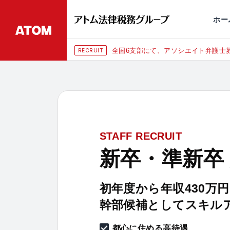
永田町
仙台
埼玉大宮
刑事事件
千葉
交通事故
市
ホー
全国6支部にて、アソシエイト弁護士募
RECRUIT
STAFF RECRUIT
新卒・準新卒
初年度から年収430万
幹部候補としてスキル
都心に住める高待遇