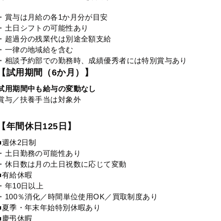
・賞与は月給の各1か月分が目安
・土日シフトの可能性あり
・超過分の残業代は別途全額支給
・一律の地域給を含む
・相談予約部での勤務時、成績優秀者には特別賞与あり
【試用期間（6か月）】
試用期間中も給与の変動なし
賞与／扶養手当は対象外
【年間休日125日】
■週休2日制
・土日勤務の可能性あり
・休日数は月の土日祝数に応じて変動
■有給休暇
・年10日以上
・100％消化／時間単位使用OK／買取制度あり
■夏季・年末年始特別休暇あり
■慶弔休暇