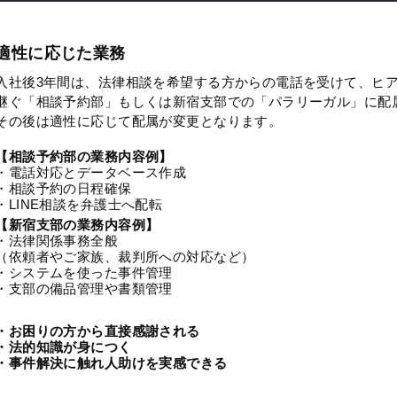
適性に応じた業務
入社後3年間は、法律相談を希望する方からの電話を受けて、ヒ
継ぐ「相談予約部」もしくは新宿支部での「パラリーガル」に配
その後は適性に応じて配属が変更となります。
【相談予約部の業務内容例】
・電話対応とデータベース作成
・相談予約の日程確保
・LINE相談を弁護士へ配転
【新宿支部の業務内容例】
・法律関係事務全般
（依頼者やご家族、裁判所への対応など）
・システムを使った事件管理
・支部の備品管理や書類管理
・お困りの方から直接感謝される
・法的知識が身につく
・事件解決に触れ人助けを実感できる