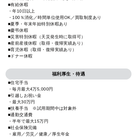
■有給休暇
・年10日以上
・100％消化／時間単位使用OK／買取制度あり
■夏季・年末年始特別休暇あり
■慶弔休暇
■災害特別休暇（天災発生時に取得可）
■産前産後休暇（取得・復帰実績あり）
■育児休暇（取得・復帰実績あり）
■ドナー休暇
福利厚生・待遇
■住宅手当
・毎月最大4万5,000円
■引越しお祝い金
・最大30万円
■扶養手当 ※試用期間中は対象外
■通勤交通費
・半年で最大15万円
■社会保険完備
・雇用／労災／健康／厚生年金