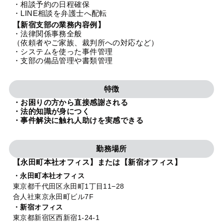
・相談予約の日程確保
法人グループ
・LINE相談を弁護士へ配転
【新宿支部の業務内容例】
・法律関係事務全般
プライバシーポリシー
利用規約
内部通報
お役立ち
（依頼者やご家族、裁判所への対応など）
・システムを使った事件管理
TikTok受賞
定義集
動画集
・支部の備品管理や書類管理
特徴
・お困りの方から直接感謝される
・法的知識が身につく
・事件解決に触れ人助けを実感できる
勤務場所
【永田町本社オフィス】または【新宿オフィス】
・永田町本社オフィス
東京都千代田区永田町1丁目11−28
合人社東京永田町ビル7F
・新宿オフィス
東京都新宿区西新宿1-24-1