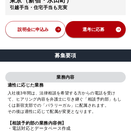
東京（新宿・永田町）
引越手当・住宅手当も充実
弁護士・税理士
費用
説明会に申込み
選考に応募
グループ案内
募集要項
求人採用
業務内容
お知らせ
適性に応じた業務
入社後3年間は、法律相談を希望する方からの電話を受け
て、ヒアリング内容を弁護士に引き継ぐ「相談予約部」もし
特設サイト
くは新宿支部での「パラリーガル」に配属されます。
その後は適性に応じて配属が変更となります。
相談先情報サイト
【相談予約部の業務内容例】
・電話対応とデータベース作成