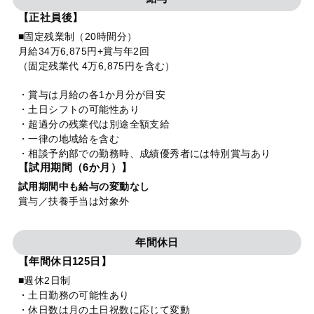
【正社員後】
■固定残業制（20時間分）
月給34万6,875円+賞与年2回
（固定残業代 4万6,875円を含む）
・賞与は月給の各1か月分が目安
・土日シフトの可能性あり
・超過分の残業代は別途全額支給
・一律の地域給を含む
・相談予約部での勤務時、成績優秀者には特別賞与あり
【試用期間（6か月）】
試用期間中も給与の変動なし
賞与／扶養手当は対象外
年間休日
【年間休日125日】
■週休2日制
・土日勤務の可能性あり
・休日数は月の土日祝数に応じて変動