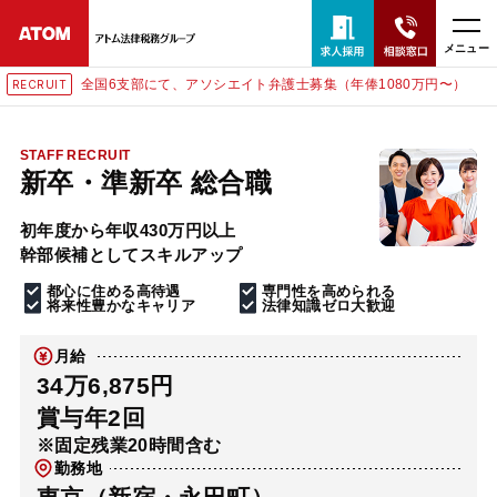
メニュー
全国6支部にて、アソシエイト弁護士募集（年俸1080万円〜）
RECRUIT
24時間365日全国対応
無料相談窓口はこちら
STAFF RECRUIT
新卒・準新卒 総合職
電話・LINE・メールで相談予約受付中
初年度から年収430万円以上
幹部候補としてスキルアップ
ホーム
都心に住める高待遇
専門性を高められる
将来性豊かなキャリア
法律知識ゼロ大歓迎
取扱分野
月給
34万6,875円
解決実績
賞与年2回
※固定残業20時間含む
勤務地
アクセス