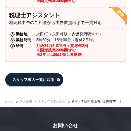
※固定残業20時間含む
税理士アシスタント
相続税申告のご相談から申告書提出まで一貫対応
勤務地
永田町（永田町駅・赤坂見附駅すぐ）
業務時間
8時50分～18時00分（週休2日制）
給与
月給34万6,875円＋賞与年2回
※固定残業20時間含む
※3年目以降は売上連動制
スタッフ求人一覧に戻る
ホーム
求人採用
スタッフの求人採用
新卒・準新卒 総合職（永田町7F）｜求
人採用
お問い合せ