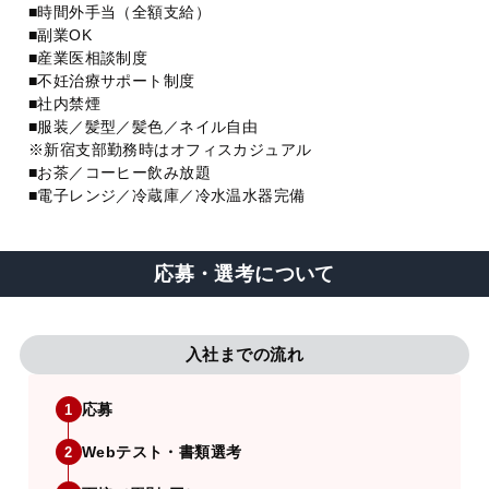
■時間外手当（全額支給）
■副業OK
■産業医相談制度
■不妊治療サポート制度
■社内禁煙
■服装／髪型／髪色／ネイル自由
※新宿支部勤務時はオフィスカジュアル
■お茶／コーヒー飲み放題
■電子レンジ／冷蔵庫／冷水温水器完備
応募・選考について
入社までの流れ
応募
1
Webテスト・書類選考
2