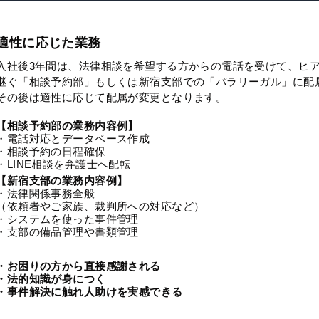
適性に応じた業務
入社後3年間は、法律相談を希望する方からの電話を受けて、ヒ
継ぐ「相談予約部」もしくは新宿支部での「パラリーガル」に配
その後は適性に応じて配属が変更となります。
【相談予約部の業務内容例】
・電話対応とデータベース作成
・相談予約の日程確保
・LINE相談を弁護士へ配転
【新宿支部の業務内容例】
・法律関係事務全般
（依頼者やご家族、裁判所への対応など）
・システムを使った事件管理
・支部の備品管理や書類管理
・お困りの方から直接感謝される
・法的知識が身につく
・事件解決に触れ人助けを実感できる