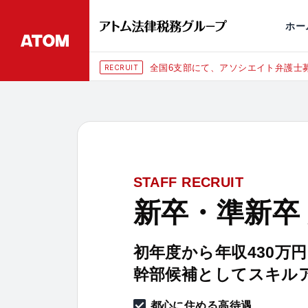
永田町
仙台
埼玉大宮
刑事事件
千葉
交通事故
市
ホー
全国6支部にて、アソシエイト弁護士募
RECRUIT
STAFF RECRUIT
新卒・準新卒
初年度から年収430万
幹部候補としてスキル
都心に住める高待遇