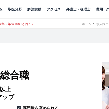
川
相続税
企業理念
丸の内
刑事事件
刑事事件
女性トラブル
代表挨拶
新宿
交通事故
交通事故
北千住
グループ概要
一般民事
相続税
相続税
横浜
出演・監修
離婚
沿革・組織
静岡
ム
取扱分野
解決実績
アクセス
弁護士・税理士
費用
集（年俸1080万円〜）
東京にて、
RECRUIT
ホーム
求人採用
 総合職
円以上
アップ
専門性を高められる