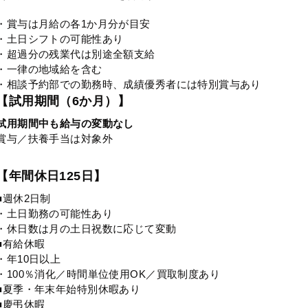
・賞与は月給の各1か月分が目安
・土日シフトの可能性あり
・超過分の残業代は別途全額支給
・一律の地域給を含む
・相談予約部での勤務時、成績優秀者には特別賞与あり
【試用期間（6か月）】
試用期間中も給与の変動なし
賞与／扶養手当は対象外
【年間休日125日】
■週休2日制
・土日勤務の可能性あり
・休日数は月の土日祝数に応じて変動
■有給休暇
・年10日以上
・100％消化／時間単位使用OK／買取制度あり
■夏季・年末年始特別休暇あり
■慶弔休暇