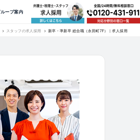
出版・寄稿
名古屋
京都
公益活動
大阪
神戸
福岡
グループ案内
相談予約スタッフ募集（月給38万以上）
スタッフの求人採用
新卒・準新卒 総合職（永田町7F）｜求人採用