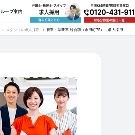
出版・寄稿
名古屋
京都
公益活動
大阪
神戸
福岡
グループ案内
相談予約スタッフ募集（月給38万以上）
スタッフの求人採用
新卒・準新卒 総合職（永田町7F）｜求人採用