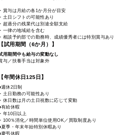
・賞与は月給の各1か月分が目安
・土日シフトの可能性あり
・超過分の残業代は別途全額支給
・一律の地域給を含む
・相談予約部での勤務時、成績優秀者には特別賞与あり
【試用期間（6か月）】
試用期間中も給与の変動なし
賞与／扶養手当は対象外
【年間休日125日】
■週休2日制
・土日勤務の可能性あり
・休日数は月の土日祝数に応じて変動
■有給休暇
・年10日以上
・100％消化／時間単位使用OK／買取制度あり
■夏季・年末年始特別休暇あり
■慶弔休暇