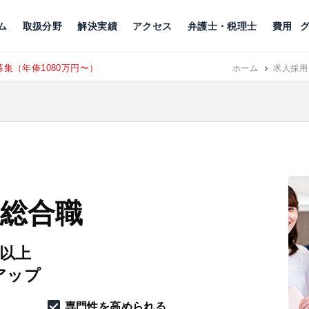
川
相続税
企業理念
丸の内
刑事事件
刑事事件
女性トラブル
代表挨拶
新宿
交通事故
交通事故
北千住
グループ概要
一般民事
相続税
相続税
横浜
出演・監修
離婚
沿革・組織
静岡
ム
取扱分野
解決実績
アクセス
弁護士・税理士
費用
集（年俸1080万円〜）
東京にて、
RECRUIT
ホーム
求人採用
 総合職
円以上
アップ
専門性を高められる