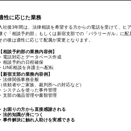
適性に応じた業務
入社後3年間は、法律相談を希望する方からの電話を受けて、ヒ
継ぐ「相談予約部」もしくは新宿支部での「パラリーガル」に配
その後は適性に応じて配属が変更となります。
【相談予約部の業務内容例】
・電話対応とデータベース作成
・相談予約の日程確保
・LINE相談を弁護士へ配転
【新宿支部の業務内容例】
・法律関係事務全般
（依頼者やご家族、裁判所への対応など）
・システムを使った事件管理
・支部の備品管理や書類管理
・お困りの方から直接感謝される
・法的知識が身につく
・事件解決に触れ人助けを実感できる