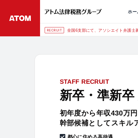
永田町
仙台
埼玉大宮
刑事事件
千葉
交通事故
市
ホー
全国6支部にて、アソシエイト弁護士募
RECRUIT
STAFF RECRUIT
新卒・準新卒
初年度から年収430万
幹部候補としてスキル
都心に住める高待遇