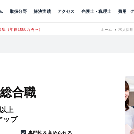
川
相続税
企業理念
丸の内
刑事事件
刑事事件
女性トラブル
代表挨拶
新宿
交通事故
交通事故
北千住
グループ概要
一般民事
相続税
相続税
横浜
出演・監修
離婚
沿革・組織
静岡
ム
取扱分野
解決実績
アクセス
弁護士・税理士
費用
集（年俸1080万円〜）
東京にて、
RECRUIT
ホーム
求人採用
 総合職
円以上
アップ
専門性を高められる