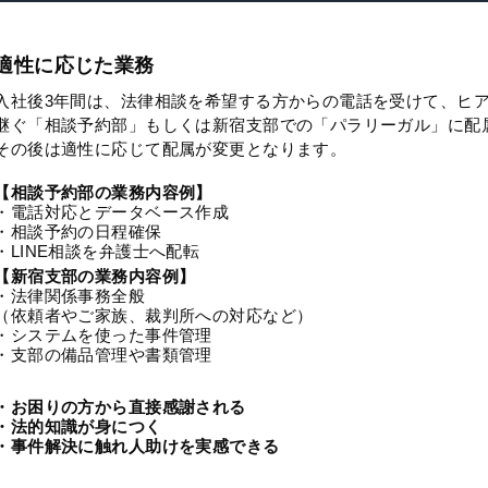
適性に応じた業務
入社後3年間は、法律相談を希望する方からの電話を受けて、ヒ
継ぐ「相談予約部」もしくは新宿支部での「パラリーガル」に配
その後は適性に応じて配属が変更となります。
【相談予約部の業務内容例】
・電話対応とデータベース作成
・相談予約の日程確保
・LINE相談を弁護士へ配転
【新宿支部の業務内容例】
・法律関係事務全般
（依頼者やご家族、裁判所への対応など）
・システムを使った事件管理
・支部の備品管理や書類管理
・お困りの方から直接感謝される
・法的知識が身につく
・事件解決に触れ人助けを実感できる