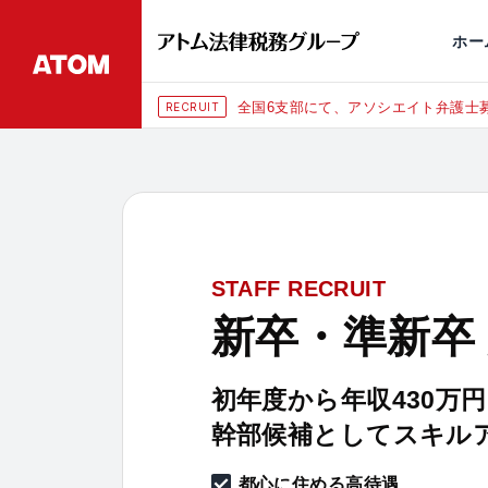
永田町
仙台
埼玉大宮
刑事事件
千葉
交通事故
市
ホー
全国6支部にて、アソシエイト弁護士募
RECRUIT
STAFF RECRUIT
新卒・準新卒
初年度から年収430万
幹部候補としてスキル
都心に住める高待遇