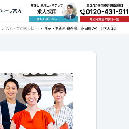
出版・寄稿
名古屋
京都
公益活動
大阪
神戸
福岡
グループ案内
相談予約スタッフ募集（月給38万以上）
スタッフの求人採用
新卒・準新卒 総合職（永田町7F）｜求人採用