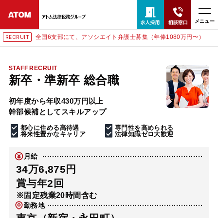
メニュー
全国6支部にて、アソシエイト弁護士募集（年俸1080万円〜）
RUIT
RECR
24時間365日全国対応
無料相談窓口はこちら
STAFF RECRUIT
新卒・準新卒 総合職
電話・LINE・メールで相談予約受付中
初年度から年収430万円以上
幹部候補としてスキルアップ
ホーム
都心に住める高待遇
専門性を高められる
将来性豊かなキャリア
法律知識ゼロ大歓迎
取扱分野
月給
34万6,875円
解決実績
賞与年2回
※固定残業20時間含む
勤務地
アクセス