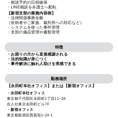
・相談予約の日程確保
法人グループ
・LINE相談を弁護士へ配転
【新宿支部の業務内容例】
・法律関係事務全般
プライバシーポリシー
利用規約
内部通報
お役立ち
（依頼者やご家族、裁判所への対応など）
・システムを使った事件管理
TikTok受賞
定義集
動画集
・支部の備品管理や書類管理
特徴
・お困りの方から直接感謝される
・法的知識が身につく
・事件解決に触れ人助けを実感できる
勤務場所
【永田町本社オフィス】または【新宿オフィス】
・永田町本社オフィス
東京都千代田区永田町1丁目11−28
合人社東京永田町ビル7F
・新宿オフィス
東京都新宿区西新宿1-24-1