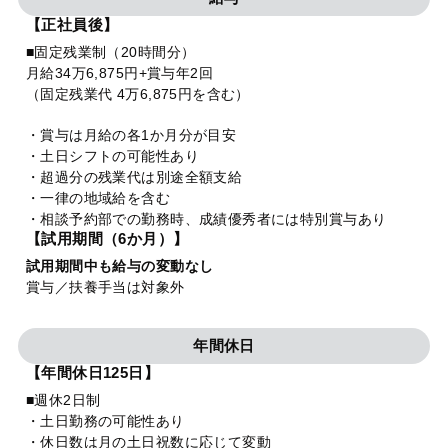
【正社員後】
■固定残業制（20時間分）
月給34万6,875円+賞与年2回
（固定残業代 4万6,875円を含む）
・賞与は月給の各1か月分が目安
・土日シフトの可能性あり
・超過分の残業代は別途全額支給
・一律の地域給を含む
・相談予約部での勤務時、成績優秀者には特別賞与あり
【試用期間（6か月）】
試用期間中も給与の変動なし
賞与／扶養手当は対象外
年間休日
【年間休日125日】
■週休2日制
・土日勤務の可能性あり
・休日数は月の土日祝数に応じて変動