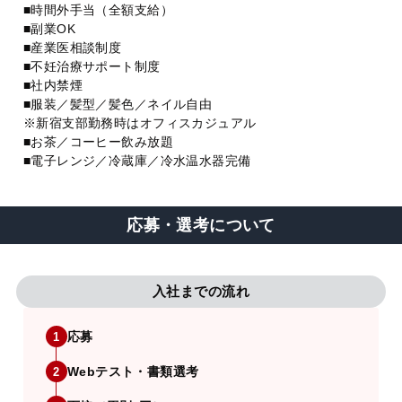
■時間外手当（全額支給）
■副業OK
■産業医相談制度
■不妊治療サポート制度
■社内禁煙
■服装／髪型／髪色／ネイル自由
※新宿支部勤務時はオフィスカジュアル
■お茶／コーヒー飲み放題
■電子レンジ／冷蔵庫／冷水温水器完備
応募・選考について
入社までの流れ
応募
1
Webテスト・書類選考
2