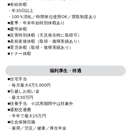
■有給休暇
・年10日以上
・100％消化／時間単位使用OK／買取制度あり
■夏季・年末年始特別休暇あり
■慶弔休暇
■災害特別休暇（天災発生時に取得可）
■産前産後休暇（取得・復帰実績あり）
■育児休暇（取得・復帰実績あり）
■ドナー休暇
福利厚生・待遇
■住宅手当
・毎月最大4万5,000円
■引越しお祝い金
・最大30万円
■扶養手当 ※試用期間中は対象外
■通勤交通費
・半年で最大15万円
■社会保険完備
・雇用／労災／健康／厚生年金