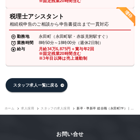
※固定残業20時間含む
税理士アシスタント
相続税申告のご相談から申告書提出まで一貫対応
勤務地
永田町（永田町駅・赤坂見附駅すぐ）
業務時間
8時50分～18時00分（週休2日制）
給与
月給34万6,875円＋賞与年2回
※固定残業20時間含む
※3年目以降は売上連動制
スタッフ求人一覧に戻る
ホーム
求人採用
スタッフの求人採用
新卒・準新卒 総合職（永田町7F）｜求
人採用
お問い合せ