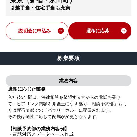
東京（新宿・永田町）
引越手当・住宅手当も充実
弁護士・税理士
費用
説明会に申込み
選考に応募
グループ案内
募集要項
求人採用
業務内容
お知らせ
適性に応じた業務
入社後3年間は、法律相談を希望する方からの電話を受け
て、ヒアリング内容を弁護士に引き継ぐ「相談予約部」もし
特設サイト
くは新宿支部での「パラリーガル」に配属されます。
その後は適性に応じて配属が変更となります。
相談先情報サイト
【相談予約部の業務内容例】
・電話対応とデータベース作成