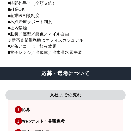
■時間外手当（全額支給）
■副業OK
■産業医相談制度
■不妊治療サポート制度
■社内禁煙
■服装／髪型／髪色／ネイル自由
※新宿支部勤務時はオフィスカジュアル
■お茶／コーヒー飲み放題
■電子レンジ／冷蔵庫／冷水温水器完備
応募・選考について
入社までの流れ
応募
1
Webテスト・書類選考
2