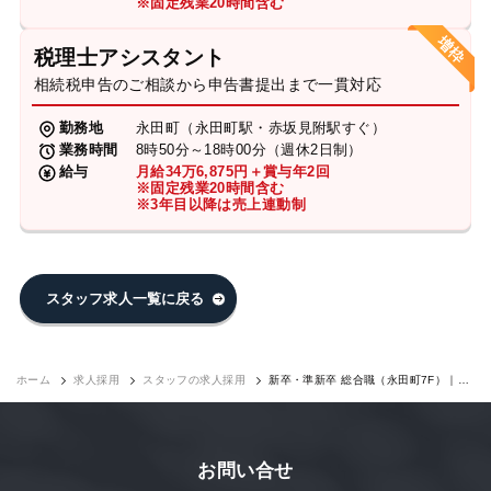
※固定残業20時間含む
税理士アシスタント
相続税申告のご相談から申告書提出まで一貫対応
勤務地
永田町（永田町駅・赤坂見附駅すぐ）
業務時間
8時50分～18時00分（週休2日制）
給与
月給34万6,875円＋賞与年2回
※固定残業20時間含む
※3年目以降は売上連動制
スタッフ求人一覧に戻る
ホーム
求人採用
スタッフの求人採用
新卒・準新卒 総合職（永田町7F）｜求
人採用
お問い合せ