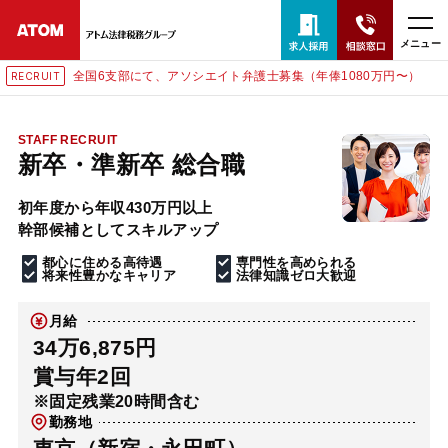
メニュー
全国6支部にて、アソシエイト弁護士募集（年俸1080万円〜）
RECRUIT
24時間365日全国対応
無料相談窓口はこちら
STAFF RECRUIT
新卒・準新卒 総合職
電話・LINE・メールで相談予約受付中
初年度から年収430万円以上
幹部候補としてスキルアップ
ホーム
都心に住める高待遇
専門性を高められる
将来性豊かなキャリア
法律知識ゼロ大歓迎
取扱分野
月給
34万6,875円
解決実績
賞与年2回
※固定残業20時間含む
勤務地
アクセス