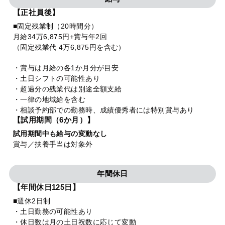
【正社員後】
■固定残業制（20時間分）
月給34万6,875円+賞与年2回
（固定残業代 4万6,875円を含む）
・賞与は月給の各1か月分が目安
・土日シフトの可能性あり
・超過分の残業代は別途全額支給
・一律の地域給を含む
・相談予約部での勤務時、成績優秀者には特別賞与あり
【試用期間（6か月）】
試用期間中も給与の変動なし
賞与／扶養手当は対象外
年間休日
【年間休日125日】
■週休2日制
・土日勤務の可能性あり
・休日数は月の土日祝数に応じて変動