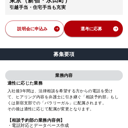
東京（新宿・永田町）
引越手当・住宅手当も充実
弁護士・税理士
費用
説明会に申込み
選考に応募
グループ案内
募集要項
求人採用
業務内容
お知らせ
適性に応じた業務
入社後3年間は、法律相談を希望する方からの電話を受け
て、ヒアリング内容を弁護士に引き継ぐ「相談予約部」もし
特設サイト
くは新宿支部での「パラリーガル」に配属されます。
その後は適性に応じて配属が変更となります。
相談先情報サイト
【相談予約部の業務内容例】
・電話対応とデータベース作成