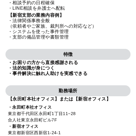
・相談予約の日程確保
法人グループ
・LINE相談を弁護士へ配転
【新宿支部の業務内容例】
・法律関係事務全般
プライバシーポリシー
利用規約
内部通報
お役立ち
（依頼者やご家族、裁判所への対応など）
・システムを使った事件管理
TikTok受賞
定義集
動画集
・支部の備品管理や書類管理
特徴
・お困りの方から直接感謝される
・法的知識が身につく
・事件解決に触れ人助けを実感できる
勤務場所
【永田町本社オフィス】または【新宿オフィス】
・永田町本社オフィス
東京都千代田区永田町1丁目11−28
合人社東京永田町ビル7F
・新宿オフィス
東京都新宿区西新宿1-24-1