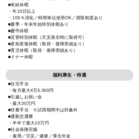
■有給休暇
・年10日以上
・100％消化／時間単位使用OK／買取制度あり
■夏季・年末年始特別休暇あり
■慶弔休暇
■災害特別休暇（天災発生時に取得可）
■産前産後休暇（取得・復帰実績あり）
■育児休暇（取得・復帰実績あり）
■ドナー休暇
福利厚生・待遇
■住宅手当
・毎月最大4万5,000円
■引越しお祝い金
・最大30万円
■扶養手当 ※試用期間中は対象外
■通勤交通費
・半年で最大15万円
■社会保険完備
・雇用／労災／健康／厚生年金