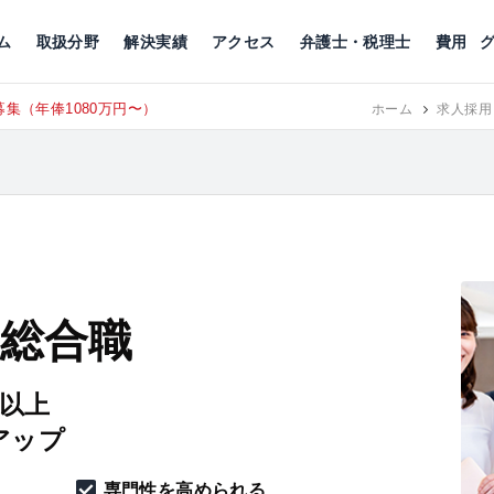
川
相続税
企業理念
丸の内
刑事事件
刑事事件
女性トラブル
代表挨拶
新宿
交通事故
交通事故
北千住
グループ概要
一般民事
相続税
相続税
横浜
出演・監修
離婚
沿革・組織
静岡
ム
取扱分野
解決実績
アクセス
弁護士・税理士
費用
集（年俸1080万円〜）
東京にて、
RECRUIT
ホーム
求人採用
 総合職
円以上
アップ
専門性を高められる