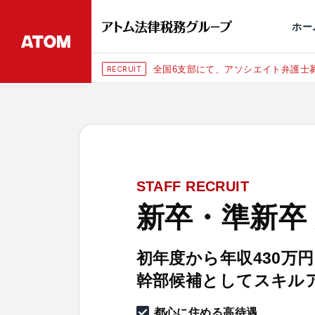
永田町
仙台
埼玉大宮
刑事事件
千葉
交通事故
市
ホー
全国6支部にて、アソシエイト弁護士募
RECRUIT
STAFF RECRUIT
新卒・準新卒
初年度から年収430万
幹部候補としてスキル
都心に住める高待遇