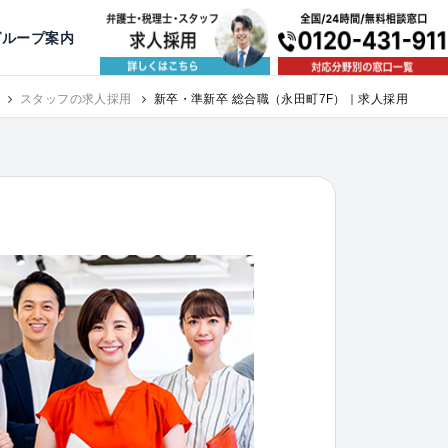
出版・寄稿
名古屋
京都
公益活動
大阪
神戸
福岡
グループ案内
相談予約スタッフ募集（月給38万以上）
スタッフの求人採用
新卒・準新卒 総合職（永田町7F）｜求人採用