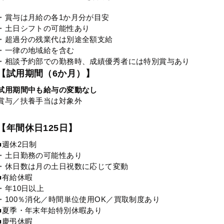
・賞与は月給の各1か月分が目安
・土日シフトの可能性あり
・超過分の残業代は別途全額支給
・一律の地域給を含む
・相談予約部での勤務時、成績優秀者には特別賞与あり
【試用期間（6か月）】
試用期間中も給与の変動なし
賞与／扶養手当は対象外
【年間休日125日】
■週休2日制
・土日勤務の可能性あり
・休日数は月の土日祝数に応じて変動
■有給休暇
・年10日以上
・100％消化／時間単位使用OK／買取制度あり
■夏季・年末年始特別休暇あり
■慶弔休暇