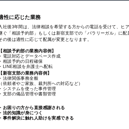
適性に応じた業務
入社後3年間は、法律相談を希望する方からの電話を受けて、ヒ
継ぐ「相談予約部」もしくは新宿支部での「パラリーガル」に配
その後は適性に応じて配属が変更となります。
【相談予約部の業務内容例】
・電話対応とデータベース作成
・相談予約の日程確保
・LINE相談を弁護士へ配転
【新宿支部の業務内容例】
・法律関係事務全般
（依頼者やご家族、裁判所への対応など）
・システムを使った事件管理
・支部の備品管理や書類管理
・お困りの方から直接感謝される
・法的知識が身につく
・事件解決に触れ人助けを実感できる