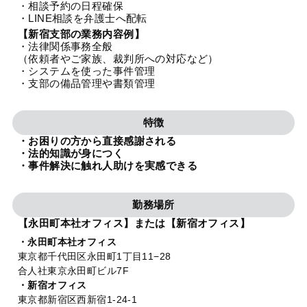
・相談予約の日程確保
法人グループ
・LINE相談を弁護士へ配転
【新宿支部の業務内容例】
・法律関係事務全般
プライバシーポリシー
利用規約
内部通報
お役立ち
（依頼者やご家族、裁判所への対応など）
・システムを使った事件管理
TikTok受賞
定義集
動画集
・支部の備品管理や書類管理
特徴
・お困りの方から直接感謝される
・法的知識が身につく
・事件解決に触れ人助けを実感できる
勤務場所
【永田町本社オフィス】または【新宿オフィス】
・永田町本社オフィス
東京都千代田区永田町1丁目11−28
合人社東京永田町ビル7F
・新宿オフィス
東京都新宿区西新宿1-24-1