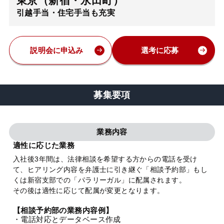
東京（新宿・永田町）
引越手当・住宅手当も充実
弁護士・税理士
費用
説明会に申込み
選考に応募
グループ案内
募集要項
求人採用
業務内容
お知らせ
適性に応じた業務
入社後3年間は、法律相談を希望する方からの電話を受け
て、ヒアリング内容を弁護士に引き継ぐ「相談予約部」もし
特設サイト
くは新宿支部での「パラリーガル」に配属されます。
その後は適性に応じて配属が変更となります。
相談先情報サイト
【相談予約部の業務内容例】
・電話対応とデータベース作成