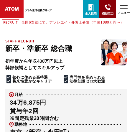
メニュー
全国6支部にて、アソシエイト弁護士募集（年俸1080万円〜）
RECRUIT
24時間365日全国対応
無料相談窓口はこちら
STAFF RECRUIT
新卒・準新卒 総合職
電話・LINE・メールで相談予約受付中
初年度から年収430万円以上
幹部候補としてスキルアップ
ホーム
都心に住める高待遇
専門性を高められる
将来性豊かなキャリア
法律知識ゼロ大歓迎
取扱分野
月給
34万6,875円
解決実績
賞与年2回
※固定残業20時間含む
勤務地
アクセス