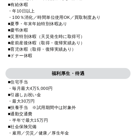
■有給休暇
・年10日以上
・100％消化／時間単位使用OK／買取制度あり
■夏季・年末年始特別休暇あり
■慶弔休暇
■災害特別休暇（天災発生時に取得可）
■産前産後休暇（取得・復帰実績あり）
■育児休暇（取得・復帰実績あり）
■ドナー休暇
福利厚生・待遇
■住宅手当
・毎月最大4万5,000円
■引越しお祝い金
・最大30万円
■扶養手当 ※試用期間中は対象外
■通勤交通費
・半年で最大15万円
■社会保険完備
・雇用／労災／健康／厚生年金