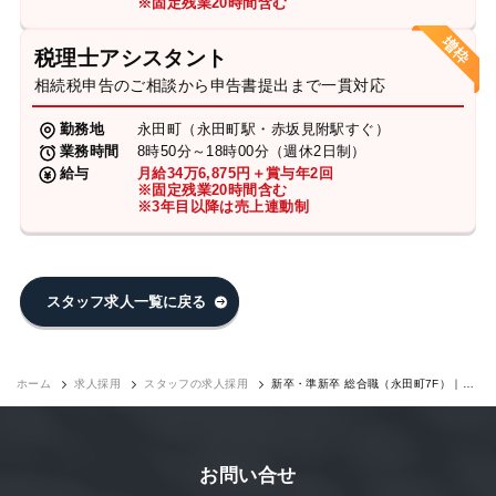
※固定残業20時間含む
税理士アシスタント
相続税申告のご相談から申告書提出まで一貫対応
勤務地
永田町（永田町駅・赤坂見附駅すぐ）
業務時間
8時50分～18時00分（週休2日制）
給与
月給34万6,875円＋賞与年2回
※固定残業20時間含む
※3年目以降は売上連動制
スタッフ求人一覧に戻る
ホーム
求人採用
スタッフの求人採用
新卒・準新卒 総合職（永田町7F）｜求
人採用
お問い合せ