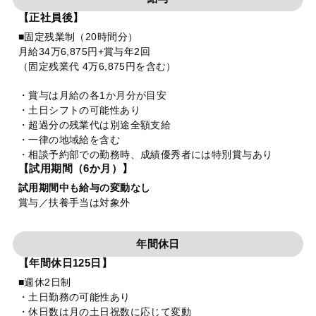
【正社員後】
■固定残業制（20時間分）
月給34万6,875円+賞与年2回
（固定残業代 4万6,875円を含む）
・賞与は月給の各1か月分が目安
・土日シフトの可能性あり
・超過分の残業代は別途全額支給
・一律の地域給を含む
・相談予約部での勤務時、成績優秀者には特別賞与あり
【試用期間（6か月）】
試用期間中も給与の変動なし
賞与／扶養手当は対象外
年間休日
【年間休日125日】
■週休2日制
・土日勤務の可能性あり
・休日数は月の土日祝数に応じて変動