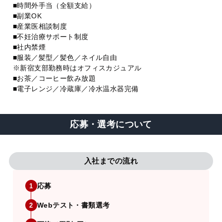
■時間外手当（全額支給）
■副業OK
■産業医相談制度
■不妊治療サポート制度
■社内禁煙
■服装／髪型／髪色／ネイル自由
※新宿支部勤務時はオフィスカジュアル
■お茶／コーヒー飲み放題
■電子レンジ／冷蔵庫／冷水温水器完備
応募・選考について
入社までの流れ
応募
1
Webテスト・書類選考
2