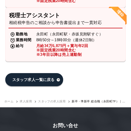
※固定残業20時間含む
税理士アシスタント
相続税申告のご相談から申告書提出まで一貫対応
勤務地
永田町（永田町駅・赤坂見附駅すぐ）
業務時間
8時50分～18時00分（週休2日制）
給与
月給34万6,875円＋賞与年2回
※固定残業20時間含む
※3年目以降は売上連動制
スタッフ求人一覧に戻る
ホーム
求人採用
スタッフの求人採用
新卒・準新卒 総合職（永田町7F）｜求
人採用
お問い合せ