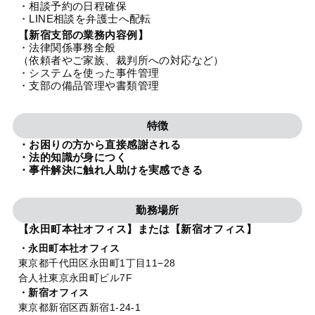
・相談予約の日程確保
法人グループ
・LINE相談を弁護士へ配転
【新宿支部の業務内容例】
・法律関係事務全般
プライバシーポリシー
利用規約
内部通報
お役立ち
（依頼者やご家族、裁判所への対応など）
・システムを使った事件管理
TikTok受賞
定義集
動画集
・支部の備品管理や書類管理
特徴
・お困りの方から直接感謝される
・法的知識が身につく
・事件解決に触れ人助けを実感できる
勤務場所
【永田町本社オフィス】または【新宿オフィス】
・永田町本社オフィス
東京都千代田区永田町1丁目11−28
合人社東京永田町ビル7F
・新宿オフィス
東京都新宿区西新宿1-24-1