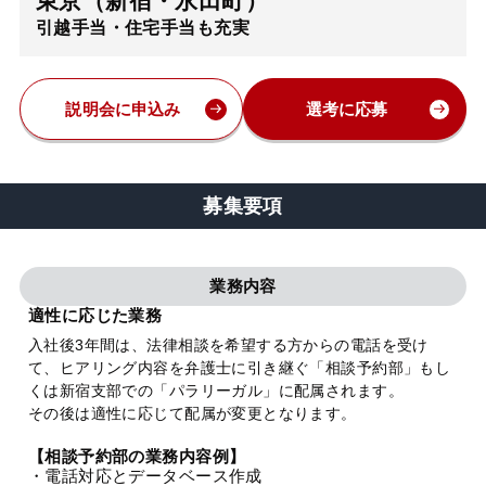
東京（新宿・永田町）
引越手当・住宅手当も充実
弁護士・税理士
費用
説明会に申込み
選考に応募
グループ案内
募集要項
求人採用
業務内容
お知らせ
適性に応じた業務
入社後3年間は、法律相談を希望する方からの電話を受け
て、ヒアリング内容を弁護士に引き継ぐ「相談予約部」もし
特設サイト
くは新宿支部での「パラリーガル」に配属されます。
その後は適性に応じて配属が変更となります。
相談先情報サイト
【相談予約部の業務内容例】
・電話対応とデータベース作成