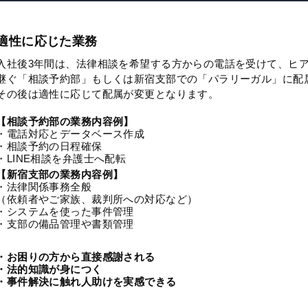
適性に応じた業務
入社後3年間は、法律相談を希望する方からの電話を受けて、ヒ
継ぐ「相談予約部」もしくは新宿支部での「パラリーガル」に配
その後は適性に応じて配属が変更となります。
【相談予約部の業務内容例】
・電話対応とデータベース作成
・相談予約の日程確保
・LINE相談を弁護士へ配転
【新宿支部の業務内容例】
・法律関係事務全般
（依頼者やご家族、裁判所への対応など）
・システムを使った事件管理
・支部の備品管理や書類管理
・お困りの方から直接感謝される
・法的知識が身につく
・事件解決に触れ人助けを実感できる