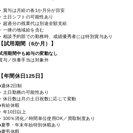
・賞与は月給の各1か月分が目安
・土日シフトの可能性あり
・超過分の残業代は別途全額支給
・一律の地域給を含む
・相談予約部での勤務時、成績優秀者には特別賞与あり
【試用期間（6か月）】
試用期間中も給与の変動なし
賞与／扶養手当は対象外
【年間休日125日】
■週休2日制
・土日勤務の可能性あり
・休日数は月の土日祝数に応じて変動
■有給休暇
・年10日以上
・100％消化／時間単位使用OK／買取制度あり
■夏季・年末年始特別休暇あり
■慶弔休暇