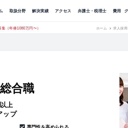
川
相続税
企業理念
丸の内
刑事事件
刑事事件
女性トラブル
代表挨拶
新宿
交通事故
交通事故
北千住
グループ概要
一般民事
相続税
相続税
横浜
出演・監修
離婚
沿革・組織
静岡
ム
取扱分野
解決実績
アクセス
弁護士・税理士
費用
集（年俸1080万円〜）
東京にて、
RECRUIT
ホーム
求人採用
 総合職
円以上
アップ
専門性を高められる