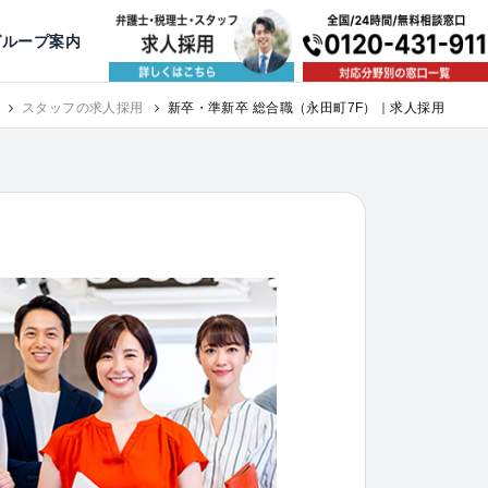
出版・寄稿
名古屋
京都
公益活動
大阪
神戸
福岡
グループ案内
相談予約スタッフ募集（月給38万以上）
スタッフの求人採用
新卒・準新卒 総合職（永田町7F）｜求人採用