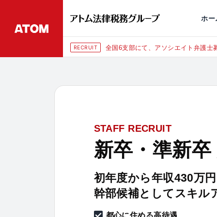
永田町
仙台
埼玉大宮
刑事事件
千葉
交通事故
市
ホー
全国6支部にて、アソシエイト弁護士募
RECRUIT
STAFF RECRUIT
新卒・準新卒
初年度から年収430万
幹部候補としてスキル
都心に住める高待遇