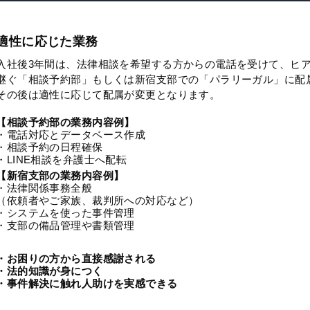
適性に応じた業務
入社後3年間は、法律相談を希望する方からの電話を受けて、ヒ
継ぐ「相談予約部」もしくは新宿支部での「パラリーガル」に配
その後は適性に応じて配属が変更となります。
【相談予約部の業務内容例】
・電話対応とデータベース作成
・相談予約の日程確保
・LINE相談を弁護士へ配転
【新宿支部の業務内容例】
・法律関係事務全般
（依頼者やご家族、裁判所への対応など）
・システムを使った事件管理
・支部の備品管理や書類管理
・お困りの方から直接感謝される
・法的知識が身につく
・事件解決に触れ人助けを実感できる