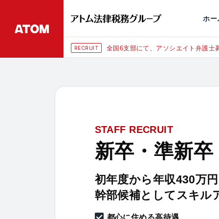
永田町
仙台
埼玉大宮
刑事事件
千葉
交通事故
市
ホー
全国6支部にて、アソシエイト弁護士募
RECRUIT
STAFF RECRUIT
新卒・準新卒
初年度から年収430万
幹部候補としてスキル
都心に住める高待遇