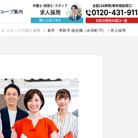
出版・寄稿
名古屋
京都
公益活動
大阪
神戸
福岡
グループ案内
相談予約スタッフ募集（月給38万以上）
スタッフの求人採用
新卒・準新卒 総合職（永田町7F）｜求人採用