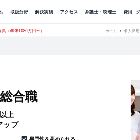
川
相続税
企業理念
丸の内
刑事事件
刑事事件
女性トラブル
代表挨拶
新宿
交通事故
交通事故
北千住
グループ概要
一般民事
相続税
相続税
横浜
出演・監修
離婚
沿革・組織
静岡
ム
取扱分野
解決実績
アクセス
弁護士・税理士
費用
集（年俸1080万円〜）
東京にて、
RECRUIT
ホーム
求人採用
 総合職
円以上
アップ
専門性を高められる