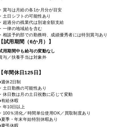
・賞与は月給の各1か月分が目安
・土日シフトの可能性あり
・超過分の残業代は別途全額支給
・一律の地域給を含む
・相談予約部での勤務時、成績優秀者には特別賞与あり
【試用期間（6か月）】
試用期間中も給与の変動なし
賞与／扶養手当は対象外
【年間休日125日】
■週休2日制
・土日勤務の可能性あり
・休日数は月の土日祝数に応じて変動
■有給休暇
・年10日以上
・100％消化／時間単位使用OK／買取制度あり
■夏季・年末年始特別休暇あり
■慶弔休暇