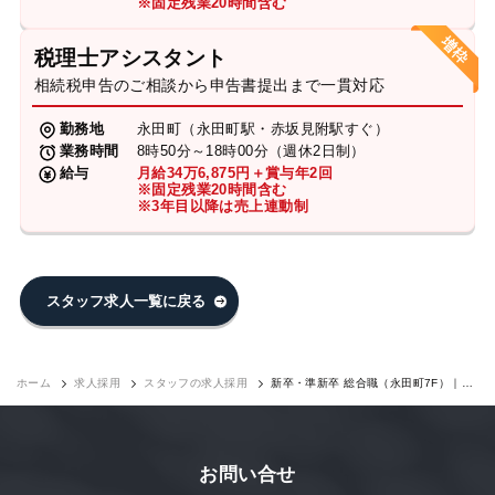
※固定残業20時間含む
税理士アシスタント
相続税申告のご相談から申告書提出まで一貫対応
勤務地
永田町（永田町駅・赤坂見附駅すぐ）
業務時間
8時50分～18時00分（週休2日制）
給与
月給34万6,875円＋賞与年2回
※固定残業20時間含む
※3年目以降は売上連動制
スタッフ求人一覧に戻る
ホーム
求人採用
スタッフの求人採用
新卒・準新卒 総合職（永田町7F）｜求
人採用
お問い合せ