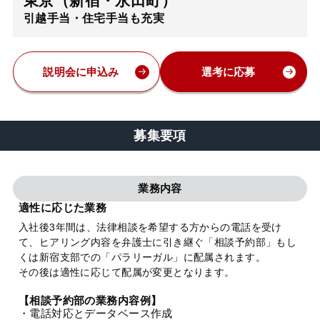
東京（新宿・永田町）
引越手当・住宅手当も充実
弁護士・税理士
費用
説明会に申込み
選考に応募
グループ案内
募集要項
求人採用
業務内容
お知らせ
適性に応じた業務
入社後3年間は、法律相談を希望する方からの電話を受け
て、ヒアリング内容を弁護士に引き継ぐ「相談予約部」もし
特設サイト
くは新宿支部での「パラリーガル」に配属されます。
その後は適性に応じて配属が変更となります。
相談先情報サイト
【相談予約部の業務内容例】
・電話対応とデータベース作成