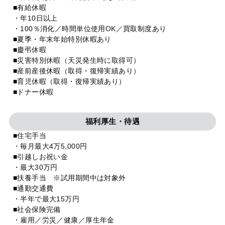
■有給休暇
・年10日以上
・100％消化／時間単位使用OK／買取制度あり
■夏季・年末年始特別休暇あり
■慶弔休暇
■災害特別休暇（天災発生時に取得可）
■産前産後休暇（取得・復帰実績あり）
■育児休暇（取得・復帰実績あり）
■ドナー休暇
福利厚生・待遇
■住宅手当
・毎月最大4万5,000円
■引越しお祝い金
・最大30万円
■扶養手当 ※試用期間中は対象外
■通勤交通費
・半年で最大15万円
■社会保険完備
・雇用／労災／健康／厚生年金