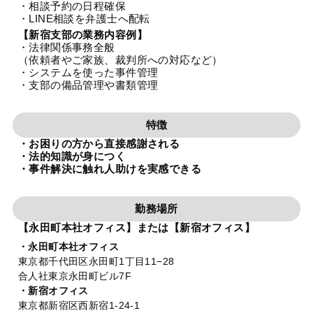
・相談予約の日程確保
法人グループ
・LINE相談を弁護士へ配転
【新宿支部の業務内容例】
・法律関係事務全般
プライバシーポリシー
利用規約
内部通報
お役立ち
（依頼者やご家族、裁判所への対応など）
・システムを使った事件管理
TikTok受賞
定義集
動画集
・支部の備品管理や書類管理
特徴
・お困りの方から直接感謝される
・法的知識が身につく
・事件解決に触れ人助けを実感できる
勤務場所
【永田町本社オフィス】または【新宿オフィス】
・永田町本社オフィス
東京都千代田区永田町1丁目11−28
合人社東京永田町ビル7F
・新宿オフィス
東京都新宿区西新宿1-24-1