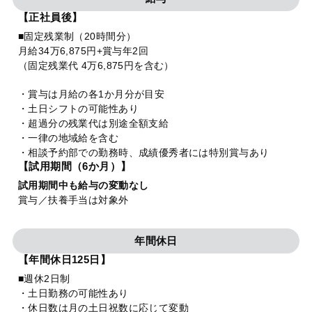
【正社員後】
■固定残業制（20時間分）
月給34万6,875円+賞与年2回
（固定残業代 4万6,875円を含む）
・賞与は月給の各1か月分が目安
・土日シフトの可能性あり
・超過分の残業代は別途全額支給
・一律の地域給を含む
・相談予約部での勤務時、成績優秀者には特別賞与あり
【試用期間（6か月）】
試用期間中も給与の変動なし
賞与／扶養手当は対象外
年間休日
【年間休日125日】
■週休2日制
・土日勤務の可能性あり
・休日数は月の土日祝数に応じて変動