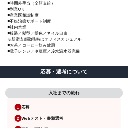
■時間外手当（全額支給）
■副業OK
■産業医相談制度
■不妊治療サポート制度
■社内禁煙
■服装／髪型／髪色／ネイル自由
※新宿支部勤務時はオフィスカジュアル
■お茶／コーヒー飲み放題
■電子レンジ／冷蔵庫／冷水温水器完備
応募・選考について
入社までの流れ
応募
1
Webテスト・書類選考
2