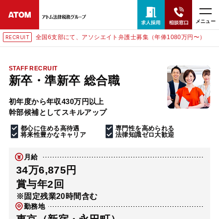
メニュー
年俸1080万円〜）
東京にて、相談予約スタッフ募集（月給3
RECRUIT
24時間365日全国対応
無料相談窓口はこちら
STAFF RECRUIT
新卒・準新卒 総合職
電話・LINE・メールで相談予約受付中
初年度から年収430万円以上
幹部候補としてスキルアップ
ホーム
都心に住める高待遇
専門性を高められる
将来性豊かなキャリア
法律知識ゼロ大歓迎
取扱分野
月給
34万6,875円
解決実績
賞与年2回
※固定残業20時間含む
勤務地
アクセス