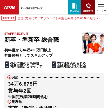
メニュー
全国6支部にて、アソシエイト弁護士募集（年俸1080万円〜）
RECRUIT
24時間365日全国対応
無料相談窓口はこちら
STAFF RECRUIT
新卒・準新卒 総合職
電話・LINE・メールで相談予約受付中
初年度から年収430万円以上
幹部候補としてスキルアップ
ホーム
都心に住める高待遇
専門性を高められる
将来性豊かなキャリア
法律知識ゼロ大歓迎
取扱分野
月給
34万6,875円
解決実績
賞与年2回
※固定残業20時間含む
勤務地
アクセス