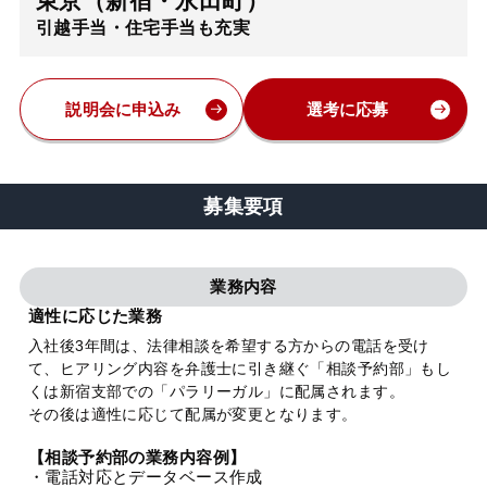
東京（新宿・永田町）
引越手当・住宅手当も充実
弁護士・税理士
費用
説明会に申込み
選考に応募
グループ案内
募集要項
求人採用
業務内容
お知らせ
適性に応じた業務
入社後3年間は、法律相談を希望する方からの電話を受け
て、ヒアリング内容を弁護士に引き継ぐ「相談予約部」もし
特設サイト
くは新宿支部での「パラリーガル」に配属されます。
その後は適性に応じて配属が変更となります。
相談先情報サイト
【相談予約部の業務内容例】
・電話対応とデータベース作成