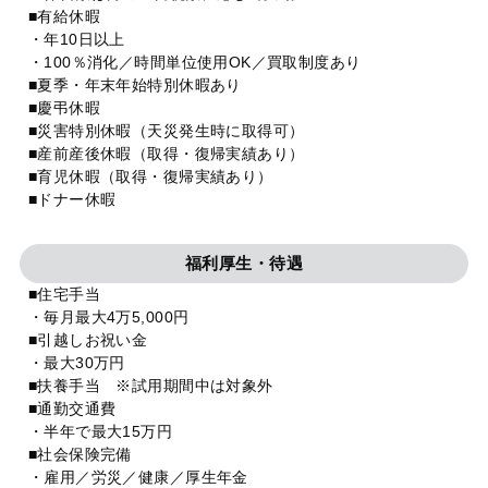
■有給休暇
・年10日以上
・100％消化／時間単位使用OK／買取制度あり
■夏季・年末年始特別休暇あり
■慶弔休暇
■災害特別休暇（天災発生時に取得可）
■産前産後休暇（取得・復帰実績あり）
■育児休暇（取得・復帰実績あり）
■ドナー休暇
福利厚生・待遇
■住宅手当
・毎月最大4万5,000円
■引越しお祝い金
・最大30万円
■扶養手当 ※試用期間中は対象外
■通勤交通費
・半年で最大15万円
■社会保険完備
・雇用／労災／健康／厚生年金