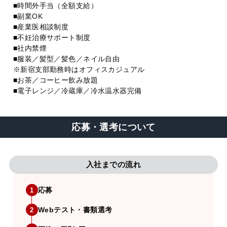
■時間外手当（全額支給）
■副業OK
■産業医相談制度
■不妊治療サポート制度
■社内禁煙
■服装／髪型／髪色／ネイル自由
※新宿支部勤務時はオフィスカジュアル
■お茶／コーヒー飲み放題
■電子レンジ／冷蔵庫／冷水温水器完備
応募・選考について
入社までの流れ
応募
1
Webテスト・書類選考
2