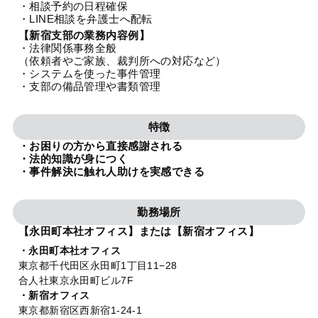
・相談予約の日程確保
法人グループ
・LINE相談を弁護士へ配転
【新宿支部の業務内容例】
・法律関係事務全般
プライバシーポリシー
利用規約
内部通報
お役立ち
（依頼者やご家族、裁判所への対応など）
・システムを使った事件管理
TikTok受賞
定義集
動画集
・支部の備品管理や書類管理
特徴
・お困りの方から直接感謝される
・法的知識が身につく
・事件解決に触れ人助けを実感できる
勤務場所
【永田町本社オフィス】または【新宿オフィス】
・永田町本社オフィス
東京都千代田区永田町1丁目11−28
合人社東京永田町ビル7F
・新宿オフィス
東京都新宿区西新宿1-24-1