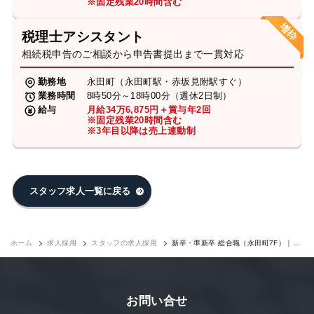
※固定残業20時間含む
税理士アシスタント
相続税申告のご相談から申告書提出まで一貫対応
勤務地
永田町（永田町駅・赤坂見附駅すぐ）
業務時間
8時50分～18時00分（週休2日制）
給与
月給34万6,875円＋賞与年2回
※固定残業20時間含む
※3年目以降は売上連動制
スタッフ求人一覧に戻る
ホーム
求人採用
スタッフの求人採用
新卒・準新卒 総合職（永田町7F）｜求
人採用
お問い合せ