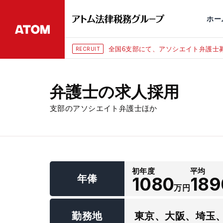
永田町
仙台
埼玉大宮
刑事事件
千葉
交通事故
市
ホー
全国6支部にて、アソシエイト弁護士募
RECRUIT
弁護士の求人採用
支部のアソシエイト弁護士ほか
初年度
平均
年俸
1080
189
万円
勤務地
東京、大阪、埼玉