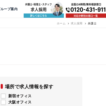
出版・寄稿
名古屋
京都
公益活動
大阪
神戸
福岡
グループ案内
相談予約スタッフ募集（月給38万以上）
ホーム
求人採用
弁護士
場所で求人情報を探す
新宿オフィス
大阪オフィス