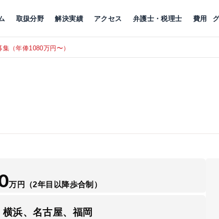
川
相続税
企業理念
丸の内
刑事事件
刑事事件
女性トラブル
代表挨拶
新宿
交通事故
交通事故
北千住
グループ概要
一般民事
相続税
相続税
横浜
出演・監修
離婚
沿革・組織
静岡
ム
取扱分野
解決実績
アクセス
弁護士・税理士
費用
集（年俸1080万円〜）
東京にて、
RECRUIT
0
万円
（2年目以降歩合制）
、横浜、名古屋、福岡