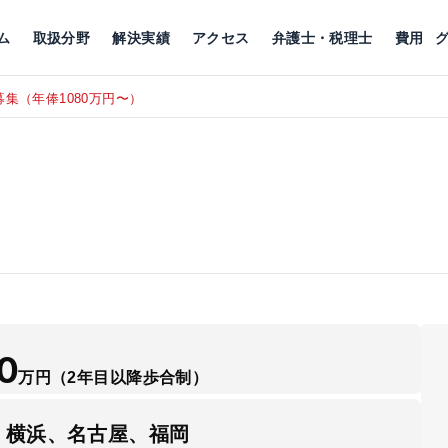
川
相続税
企業理念
丸の内
刑事事件
刑事事件
女性トラブル
代表挨拶
新宿
交通事故
交通事故
北千住
グループ概要
一般民事
相続税
相続税
横浜
出演・監修
離婚
沿革・組織
静岡
ム
取扱分野
解決実績
アクセス
弁護士・税理士
費用
集（年俸1080万円〜）
東京にて、
RECRUIT
0
万円
（2年目以降歩合制）
、横浜、名古屋、福岡