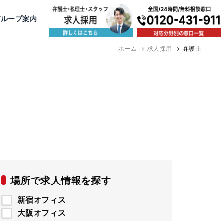
出版・寄稿
名古屋
京都
公益活動
大阪
神戸
福岡
グループ案内
相談予約スタッフ募集（月給38万以上）
ホーム
求人採用
弁護士
場所で求人情報を探す
新宿オフィス
大阪オフィス