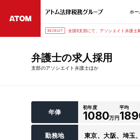
永田町
仙台
埼玉大宮
刑事事件
千葉
交通事故
市
ホー
全国6支部にて、アソシエイト弁護士募
RECRUIT
弁護士の求人採用
支部のアソシエイト弁護士ほか
初年度
平均
年俸
1080
189
万円
勤務地
東京、大阪、埼玉