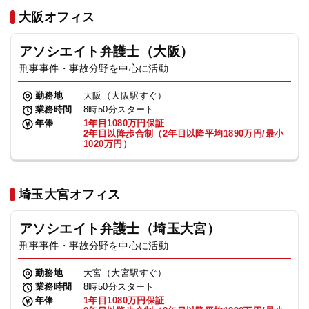
法人グループ
大阪オフィス
アソシエイト弁護士（大阪）
プライバシーポリシー
利用規約
内部通報
お役立ち
刑事事件・事故分野を中心に活動
TikTok受賞
定義集
動画集
勤務地
大阪（大阪駅すぐ）
業務時間
8時50分スタート
年俸
1年目1080万円保証
2年目以降歩合制（2年目以降平均1890万円/最小
1020万円）
埼玉大宮オフィス
アソシエイト弁護士（埼玉大宮）
刑事事件・事故分野を中心に活動
勤務地
大宮（大宮駅すぐ）
業務時間
8時50分スタート
年俸
1年目1080万円保証