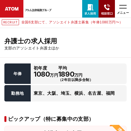
メニュー
全国6支部にて、アソシエイト弁護士募集（年俸1080万円〜）
RECRUIT
24時間365日全国対応
無料相談窓口はこちら
弁護士の求人採用
支部のアソシエイト弁護士ほか
電話・LINE・メールで相談予約受付中
初年度
平均
ホーム
1080
1890
年俸
万円
万円
（2年目以降歩合制）
取扱分野
東京、大阪、埼玉、横浜、名古屋、福岡
勤務地
解決実績
ピックアップ（特に募集中の支部）
アクセス