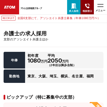
メニュー
全国6支部にて、アソシエイト弁護士募集（年俸1080万円〜）
RECRUIT
24時間365日全国対応
無料相談窓口はこちら
弁護士の求人採用
支部のアソシエイト弁護士ほか
電話・LINE・メールで相談予約受付中
初年度
平均
ホーム
1080
2050
年俸
万円
万円
（2年目以降歩合制）
取扱分野
東京、大阪、埼玉、横浜、名古屋、福岡
勤務地
解決実績
ピックアップ（特に募集中の支部）
アクセス