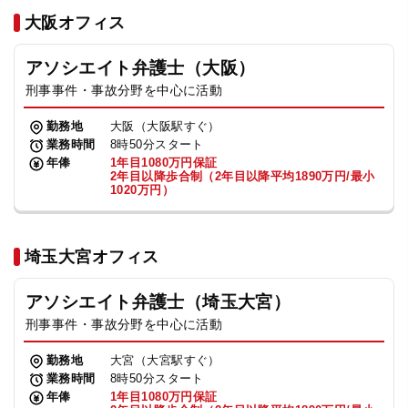
法人グループ
大阪オフィス
アソシエイト弁護士（大阪）
プライバシーポリシー
利用規約
内部通報
お役立ち
刑事事件・事故分野を中心に活動
TikTok受賞
定義集
動画集
勤務地
大阪（大阪駅すぐ）
業務時間
8時50分スタート
年俸
1年目1080万円保証
2年目以降歩合制（2年目以降平均1890万円/最小
1020万円）
埼玉大宮オフィス
アソシエイト弁護士（埼玉大宮）
刑事事件・事故分野を中心に活動
勤務地
大宮（大宮駅すぐ）
業務時間
8時50分スタート
年俸
1年目1080万円保証