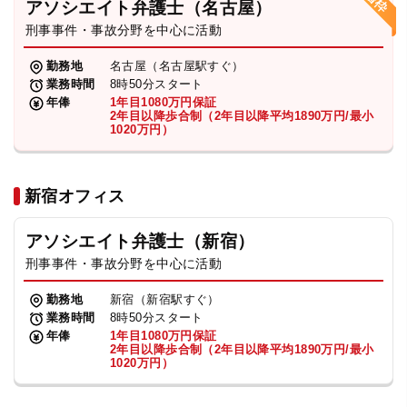
アソシエイト弁護士（名古屋）
刑事事件・事故分野を中心に活動
弁護士・税理士
勤務地
名古屋（名古屋駅すぐ）
業務時間
8時50分スタート
費用
年俸
1年目1080万円保証
2年目以降歩合制（2年目以降平均1890万円/最小
1020万円）
グループ案内
新宿オフィス
求人採用
アソシエイト弁護士（新宿）
お知らせ
刑事事件・事故分野を中心に活動
勤務地
新宿（新宿駅すぐ）
特設サイト
業務時間
8時50分スタート
年俸
1年目1080万円保証
2年目以降歩合制（2年目以降平均1890万円/最小
1020万円）
相談先情報サイト