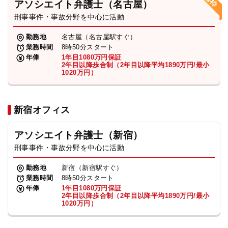
アソシエイト弁護士（名古屋）
刑事事件・事故分野を中心に活動
弁護士・税理士
勤務地
名古屋（名古屋駅すぐ）
業務時間
8時50分スタート
費用
年俸
1年目1080万円保証
2年目以降歩合制（2年目以降平均1890万円/最小
1020万円）
グループ案内
新宿オフィス
求人採用
アソシエイト弁護士（新宿）
お知らせ
刑事事件・事故分野を中心に活動
勤務地
新宿（新宿駅すぐ）
特設サイト
業務時間
8時50分スタート
年俸
1年目1080万円保証
2年目以降歩合制（2年目以降平均1890万円/最小
1020万円）
相談先情報サイト