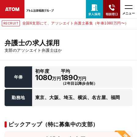
メニュー
全国6支部にて、アソシエイト弁護士募集（年俸1080万円〜）
RECRUIT
24時間365日全国対応
無料相談窓口はこちら
弁護士の求人採用
支部のアソシエイト弁護士ほか
電話・LINE・メールで相談予約受付中
初年度
平均
ホーム
1080
1890
年俸
万円
万円
（2年目以降歩合制）
取扱分野
東京、大阪、埼玉、横浜、名古屋、福岡
勤務地
解決実績
ピックアップ（特に募集中の支部）
アクセス