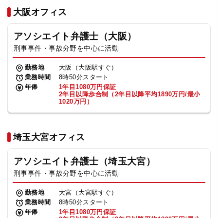
法人グループ
大阪オフィス
アソシエイト弁護士（大阪）
プライバシーポリシー
利用規約
内部通報
お役立ち
刑事事件・事故分野を中心に活動
TikTok受賞
定義集
動画集
勤務地
大阪（大阪駅すぐ）
業務時間
8時50分スタート
年俸
1年目1080万円保証
2年目以降歩合制（2年目以降平均1890万円/最小
1020万円）
埼玉大宮オフィス
アソシエイト弁護士（埼玉大宮）
刑事事件・事故分野を中心に活動
勤務地
大宮（大宮駅すぐ）
業務時間
8時50分スタート
年俸
1年目1080万円保証