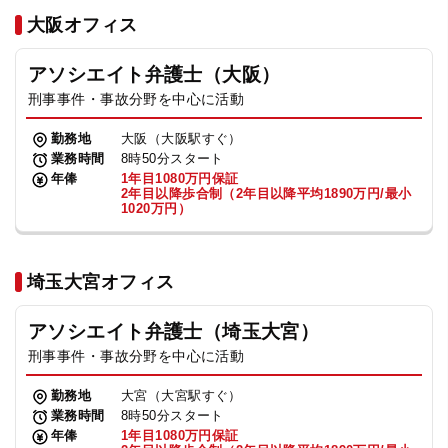
法人グループ
大阪オフィス
アソシエイト弁護士（大阪）
プライバシーポリシー
利用規約
内部通報
お役立ち
刑事事件・事故分野を中心に活動
TikTok受賞
定義集
動画集
勤務地
大阪（大阪駅すぐ）
業務時間
8時50分スタート
年俸
1年目1080万円保証
2年目以降歩合制（2年目以降平均1890万円/最小
1020万円）
埼玉大宮オフィス
アソシエイト弁護士（埼玉大宮）
刑事事件・事故分野を中心に活動
勤務地
大宮（大宮駅すぐ）
業務時間
8時50分スタート
年俸
1年目1080万円保証