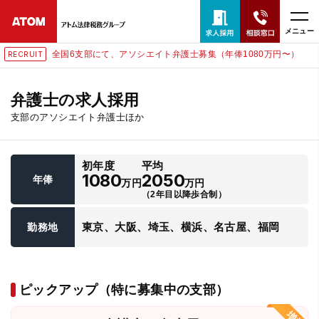
メニュー
全国6支部にて、アソシエイト弁護士募集（年俸1080万円〜）
RECRUIT
24時間365日全国対応
無料相談窓口はこちら
弁護士の求人採用
支部のアソシエイト弁護士ほか
電話・LINE・メールで相談予約受付中
初年度
平均
ホーム
1080
2050
年俸
万円
万円
（2年目以降歩合制）
取扱分野
東京、大阪、埼玉、横浜、名古屋、福岡
勤務地
解決実績
ピックアップ（特に募集中の支部）
アクセス