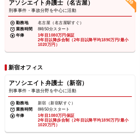
アソシエイト弁護士（名古屋）
刑事事件・事故分野を中心に活動
弁護士・税理士
勤務地
名古屋（名古屋駅すぐ）
業務時間
8時50分スタート
費用
年俸
1年目1080万円保証
2年目以降歩合制（2年目以降平均1890万円/最小
1020万円）
グループ案内
新宿オフィス
求人採用
アソシエイト弁護士（新宿）
お知らせ
刑事事件・事故分野を中心に活動
勤務地
新宿（新宿駅すぐ）
特設サイト
業務時間
8時50分スタート
年俸
1年目1080万円保証
2年目以降歩合制（2年目以降平均1890万円/最小
1020万円）
相談先情報サイト