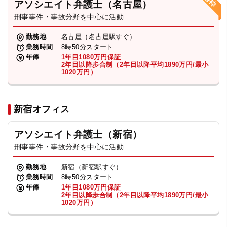
アソシエイト弁護士（名古屋）
刑事事件・事故分野を中心に活動
弁護士・税理士
勤務地
名古屋（名古屋駅すぐ）
業務時間
8時50分スタート
費用
年俸
1年目1080万円保証
2年目以降歩合制（2年目以降平均1890万円/最小
1020万円）
グループ案内
新宿オフィス
求人採用
アソシエイト弁護士（新宿）
お知らせ
刑事事件・事故分野を中心に活動
勤務地
新宿（新宿駅すぐ）
特設サイト
業務時間
8時50分スタート
年俸
1年目1080万円保証
2年目以降歩合制（2年目以降平均1890万円/最小
1020万円）
相談先情報サイト