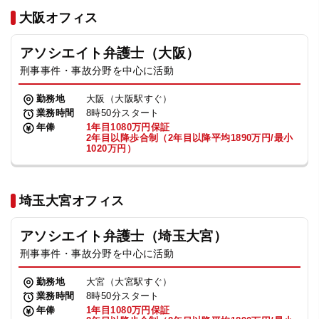
法人グループ
大阪オフィス
アソシエイト弁護士（大阪）
プライバシーポリシー
利用規約
内部通報
お役立ち
刑事事件・事故分野を中心に活動
TikTok受賞
定義集
動画集
勤務地
大阪（大阪駅すぐ）
業務時間
8時50分スタート
年俸
1年目1080万円保証
2年目以降歩合制（2年目以降平均1890万円/最小
1020万円）
埼玉大宮オフィス
アソシエイト弁護士（埼玉大宮）
刑事事件・事故分野を中心に活動
勤務地
大宮（大宮駅すぐ）
業務時間
8時50分スタート
年俸
1年目1080万円保証