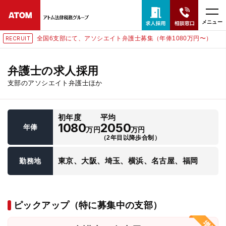
メニュー
全国6支部にて、アソシエイト弁護士募集（年俸1080万円〜）
RECRUIT
24時間365日全国対応
無料相談窓口はこちら
弁護士の求人採用
支部のアソシエイト弁護士ほか
電話・LINE・メールで相談予約受付中
初年度
平均
ホーム
1080
2050
年俸
万円
万円
（2年目以降歩合制）
取扱分野
東京、大阪、埼玉、横浜、名古屋、福岡
勤務地
解決実績
ピックアップ（特に募集中の支部）
アクセス