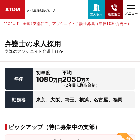
メニュー
全国6支部にて、アソシエイト弁護士募集（年俸1080万円〜）
RECRUIT
24時間365日全国対応
無料相談窓口はこちら
弁護士の求人採用
支部のアソシエイト弁護士ほか
電話・LINE・メールで相談予約受付中
初年度
平均
ホーム
1080
2050
年俸
万円
万円
（2年目以降歩合制）
取扱分野
東京、大阪、埼玉、横浜、名古屋、福岡
勤務地
解決実績
ピックアップ（特に募集中の支部）
アクセス