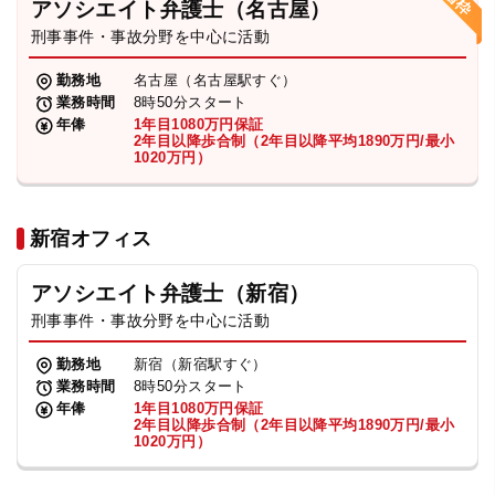
アソシエイト弁護士（名古屋）
刑事事件・事故分野を中心に活動
弁護士・税理士
勤務地
名古屋（名古屋駅すぐ）
業務時間
8時50分スタート
費用
年俸
1年目1080万円保証
2年目以降歩合制（2年目以降平均1890万円/最小
1020万円）
グループ案内
新宿オフィス
求人採用
アソシエイト弁護士（新宿）
お知らせ
刑事事件・事故分野を中心に活動
勤務地
新宿（新宿駅すぐ）
特設サイト
業務時間
8時50分スタート
年俸
1年目1080万円保証
2年目以降歩合制（2年目以降平均1890万円/最小
1020万円）
相談先情報サイト