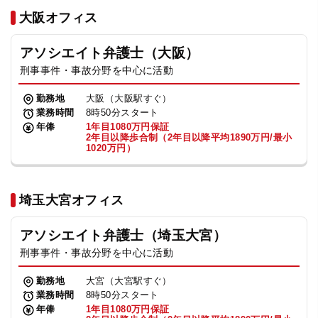
法人グループ
大阪オフィス
アソシエイト弁護士（大阪）
プライバシーポリシー
利用規約
内部通報
お役立ち
刑事事件・事故分野を中心に活動
TikTok受賞
定義集
動画集
勤務地
大阪（大阪駅すぐ）
業務時間
8時50分スタート
年俸
1年目1080万円保証
2年目以降歩合制（2年目以降平均1890万円/最小
1020万円）
埼玉大宮オフィス
アソシエイト弁護士（埼玉大宮）
刑事事件・事故分野を中心に活動
勤務地
大宮（大宮駅すぐ）
業務時間
8時50分スタート
年俸
1年目1080万円保証