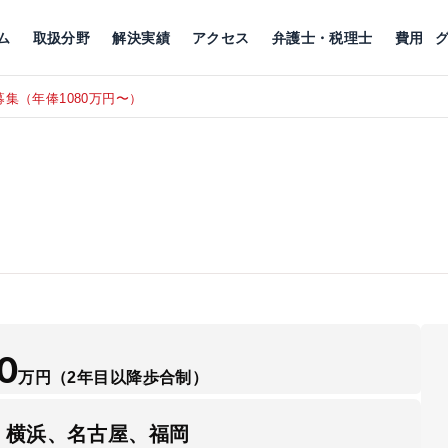
川
相続税
企業理念
丸の内
刑事事件
刑事事件
女性トラブル
代表挨拶
新宿
交通事故
交通事故
北千住
グループ概要
一般民事
相続税
相続税
横浜
出演・監修
離婚
沿革・組織
静岡
ム
取扱分野
解決実績
アクセス
弁護士・税理士
費用
集（年俸1080万円〜）
東京にて、
RECRUIT
0
万円
（2年目以降歩合制）
、横浜、名古屋、福岡