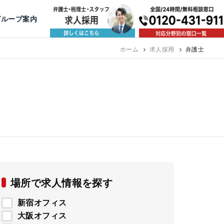
出版・寄稿
名古屋
京都
公益活動
大阪
神戸
福岡
グループ案内
相談予約スタッフ募集（月給38万以上）
ホーム
求人採用
弁護士
場所で求人情報を探す
新宿オフィス
大阪オフィス