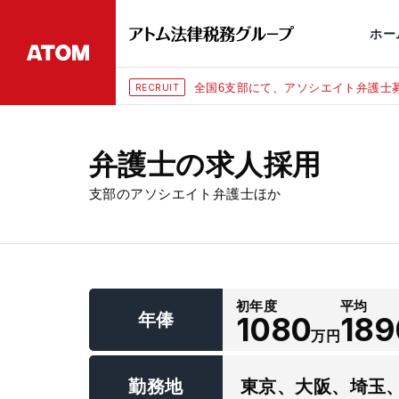
永田町
仙台
埼玉大宮
刑事事件
千葉
交通事故
市
ホー
全国6支部にて、アソシエイト弁護士募
RECRUIT
弁護士の求人採用
支部のアソシエイト弁護士ほか
初年度
平均
年俸
1080
189
万円
勤務地
東京、大阪、埼玉