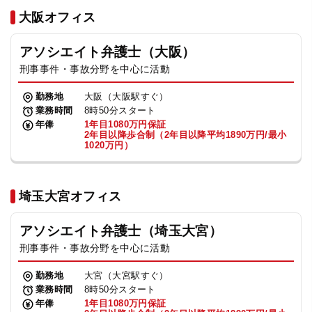
法人グループ
大阪オフィス
アソシエイト弁護士（大阪）
プライバシーポリシー
利用規約
内部通報
お役立ち
刑事事件・事故分野を中心に活動
TikTok受賞
定義集
動画集
勤務地
大阪（大阪駅すぐ）
業務時間
8時50分スタート
年俸
1年目1080万円保証
2年目以降歩合制（2年目以降平均1890万円/最小
1020万円）
埼玉大宮オフィス
アソシエイト弁護士（埼玉大宮）
刑事事件・事故分野を中心に活動
勤務地
大宮（大宮駅すぐ）
業務時間
8時50分スタート
年俸
1年目1080万円保証