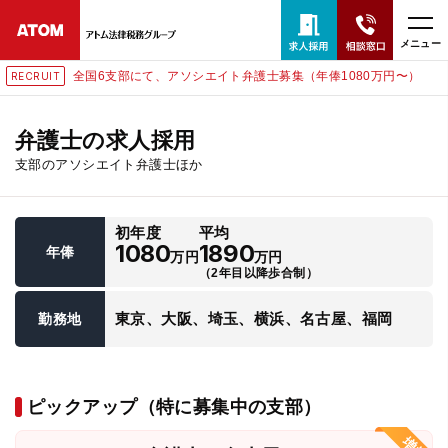
メニュー
全国6支部にて、アソシエイト弁護士募集（年俸1080万円〜）
RECRUIT
24時間365日全国対応
無料相談窓口はこちら
弁護士の求人採用
支部のアソシエイト弁護士ほか
電話・LINE・メールで相談予約受付中
初年度
平均
ホーム
1080
1890
年俸
万円
万円
（2年目以降歩合制）
取扱分野
東京、大阪、埼玉、横浜、名古屋、福岡
勤務地
解決実績
ピックアップ（特に募集中の支部）
アクセス