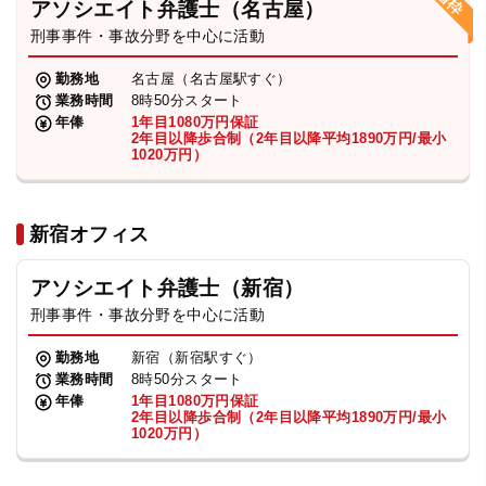
アソシエイト弁護士（名古屋）
刑事事件・事故分野を中心に活動
弁護士・税理士
勤務地
名古屋（名古屋駅すぐ）
業務時間
8時50分スタート
費用
年俸
1年目1080万円保証
2年目以降歩合制（2年目以降平均1890万円/最小
1020万円）
グループ案内
新宿オフィス
求人採用
アソシエイト弁護士（新宿）
お知らせ
刑事事件・事故分野を中心に活動
勤務地
新宿（新宿駅すぐ）
特設サイト
業務時間
8時50分スタート
年俸
1年目1080万円保証
2年目以降歩合制（2年目以降平均1890万円/最小
1020万円）
相談先情報サイト