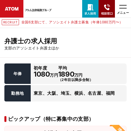
メニュー
全国6支部にて、アソシエイト弁護士募集（年俸1080万円〜）
RECRUIT
24時間365日全国対応
無料相談窓口はこちら
弁護士の求人採用
支部のアソシエイト弁護士ほか
電話・LINE・メールで相談予約受付中
初年度
平均
ホーム
1080
1890
年俸
万円
万円
（2年目以降歩合制）
取扱分野
東京、大阪、埼玉、横浜、名古屋、福岡
勤務地
解決実績
ピックアップ（特に募集中の支部）
アクセス