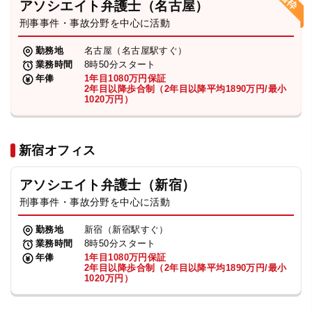
アソシエイト弁護士（名古屋）
刑事事件・事故分野を中心に活動
弁護士・税理士
勤務地
名古屋（名古屋駅すぐ）
業務時間
8時50分スタート
費用
年俸
1年目1080万円保証
2年目以降歩合制（2年目以降平均1890万円/最小
1020万円）
グループ案内
新宿オフィス
求人採用
アソシエイト弁護士（新宿）
お知らせ
刑事事件・事故分野を中心に活動
勤務地
新宿（新宿駅すぐ）
特設サイト
業務時間
8時50分スタート
年俸
1年目1080万円保証
2年目以降歩合制（2年目以降平均1890万円/最小
1020万円）
相談先情報サイト