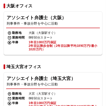
法人グループ
大阪オフィス
アソシエイト弁護士（大阪）
プライバシーポリシー
利用規約
内部通報
お役立ち
刑事事件・事故分野を中心に活動
TikTok受賞
定義集
動画集
勤務地
大阪（大阪駅すぐ）
業務時間
8時50分スタート
年俸
1年目1080万円保証
2年目以降歩合制（2年目以降平均1890万円/最小
1020万円）
埼玉大宮オフィス
アソシエイト弁護士（埼玉大宮）
刑事事件・事故分野を中心に活動
勤務地
大宮（大宮駅すぐ）
業務時間
8時50分スタート
年俸
1年目1080万円保証