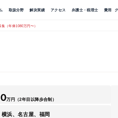
川
相続税
企業理念
丸の内
刑事事件
刑事事件
女性トラブル
代表挨拶
新宿
交通事故
交通事故
北千住
グループ概要
一般民事
相続税
相続税
横浜
出演・監修
離婚
沿革・組織
静岡
ム
取扱分野
解決実績
アクセス
弁護士・税理士
費用
集（年俸1080万円〜）
東京にて、
RECRUIT
50
万円
（2年目以降歩合制）
、横浜、名古屋、福岡