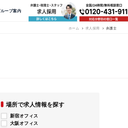
出版・寄稿
名古屋
京都
公益活動
大阪
神戸
福岡
グループ案内
相談予約スタッフ募集（月給38万以上）
ホーム
求人採用
弁護士
場所で求人情報を探す
新宿オフィス
大阪オフィス