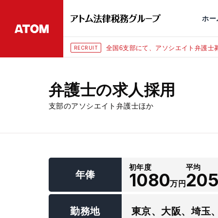
永田町
仙台
埼玉大宮
刑事事件
千葉
交通事故
市
ホー
全国6支部にて、アソシエイト弁護士募
RECRUIT
弁護士の求人採用
支部のアソシエイト弁護士ほか
初年度
平均
年俸
1080
20
万円
勤務地
東京、大阪、埼玉