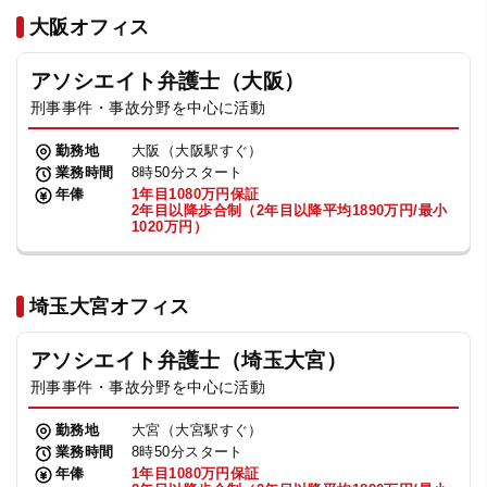
法人グループ
大阪オフィス
アソシエイト弁護士（大阪）
プライバシーポリシー
利用規約
内部通報
お役立ち
刑事事件・事故分野を中心に活動
TikTok受賞
定義集
動画集
勤務地
大阪（大阪駅すぐ）
業務時間
8時50分スタート
年俸
1年目1080万円保証
2年目以降歩合制（2年目以降平均1890万円/最小
1020万円）
埼玉大宮オフィス
アソシエイト弁護士（埼玉大宮）
刑事事件・事故分野を中心に活動
勤務地
大宮（大宮駅すぐ）
業務時間
8時50分スタート
年俸
1年目1080万円保証