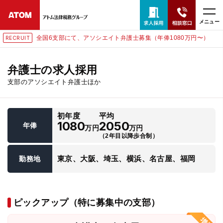
メニュー
全国6支部にて、アソシエイト弁護士募集（年俸1080万円〜）
RECRUIT
24時間365日全国対応
無料相談窓口はこちら
弁護士の求人採用
支部のアソシエイト弁護士ほか
電話・LINE・メールで相談予約受付中
初年度
平均
ホーム
1080
2050
年俸
万円
万円
（2年目以降歩合制）
取扱分野
東京、大阪、埼玉、横浜、名古屋、福岡
勤務地
解決実績
ピックアップ（特に募集中の支部）
アクセス