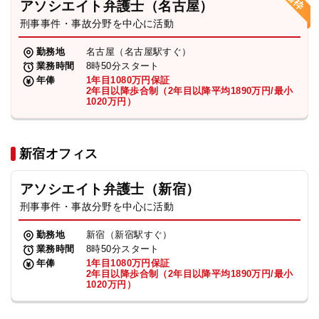
アソシエイト弁護士（名古屋）
刑事事件・事故分野を中心に活動
弁護士・税理士
勤務地
名古屋（名古屋駅すぐ）
業務時間
8時50分スタート
費用
年俸
1年目1080万円保証
2年目以降歩合制（2年目以降平均1890万円/最小
1020万円）
グループ案内
新宿オフィス
求人採用
アソシエイト弁護士（新宿）
お知らせ
刑事事件・事故分野を中心に活動
勤務地
新宿（新宿駅すぐ）
特設サイト
業務時間
8時50分スタート
年俸
1年目1080万円保証
2年目以降歩合制（2年目以降平均1890万円/最小
1020万円）
相談先情報サイト