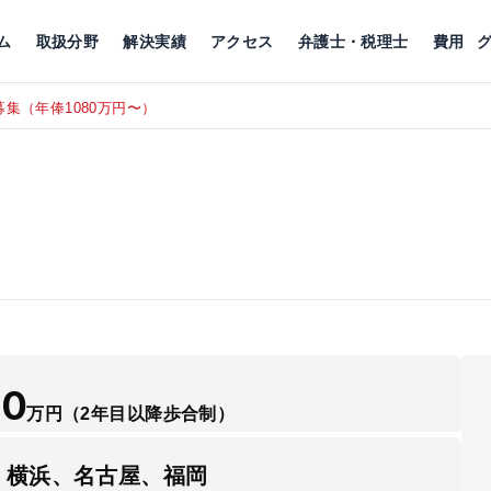
川
相続税
企業理念
丸の内
刑事事件
刑事事件
女性トラブル
代表挨拶
新宿
交通事故
交通事故
北千住
グループ概要
一般民事
相続税
相続税
横浜
出演・監修
離婚
沿革・組織
静岡
ム
取扱分野
解決実績
アクセス
弁護士・税理士
費用
集（年俸1080万円〜）
東京にて、
RECRUIT
50
万円
（2年目以降歩合制）
、横浜、名古屋、福岡