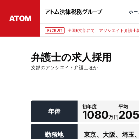
永田町
仙台
埼玉大宮
刑事事件
千葉
交通事故
市
ホー
全国6支部にて、アソシエイト弁護士募
RECRUIT
弁護士の求人採用
支部のアソシエイト弁護士ほか
初年度
平均
年俸
1080
20
万円
勤務地
東京、大阪、埼玉