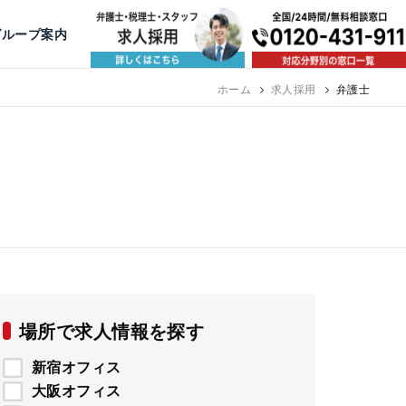
出版・寄稿
名古屋
京都
公益活動
大阪
神戸
福岡
グループ案内
相談予約スタッフ募集（月給38万以上）
ホーム
求人採用
弁護士
場所で求人情報を探す
新宿オフィス
大阪オフィス