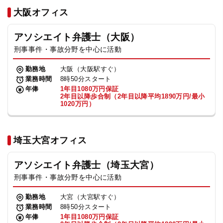
法人グループ
大阪オフィス
アソシエイト弁護士（大阪）
プライバシーポリシー
利用規約
内部通報
お役立ち
刑事事件・事故分野を中心に活動
TikTok受賞
定義集
動画集
勤務地
大阪（大阪駅すぐ）
業務時間
8時50分スタート
年俸
1年目1080万円保証
2年目以降歩合制（2年目以降平均1890万円/最小
1020万円）
埼玉大宮オフィス
アソシエイト弁護士（埼玉大宮）
刑事事件・事故分野を中心に活動
勤務地
大宮（大宮駅すぐ）
業務時間
8時50分スタート
年俸
1年目1080万円保証