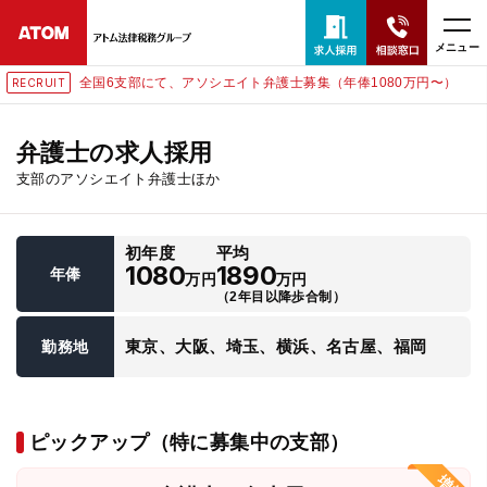
メニュー
全国6支部にて、アソシエイト弁護士募集（年俸1080万円〜）
RECRUIT
24時間365日全国対応
無料相談窓口はこちら
弁護士の求人採用
支部のアソシエイト弁護士ほか
電話・LINE・メールで相談予約受付中
初年度
平均
ホーム
1080
1890
年俸
万円
万円
（2年目以降歩合制）
取扱分野
東京、大阪、埼玉、横浜、名古屋、福岡
勤務地
解決実績
ピックアップ（特に募集中の支部）
アクセス