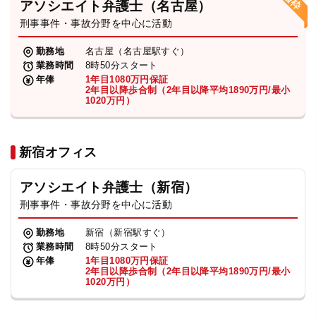
アソシエイト弁護士（名古屋）
刑事事件・事故分野を中心に活動
弁護士・税理士
勤務地
名古屋（名古屋駅すぐ）
業務時間
8時50分スタート
費用
年俸
1年目1080万円保証
2年目以降歩合制（2年目以降平均1890万円/最小
1020万円）
グループ案内
新宿オフィス
求人採用
アソシエイト弁護士（新宿）
お知らせ
刑事事件・事故分野を中心に活動
勤務地
新宿（新宿駅すぐ）
特設サイト
業務時間
8時50分スタート
年俸
1年目1080万円保証
2年目以降歩合制（2年目以降平均1890万円/最小
1020万円）
相談先情報サイト