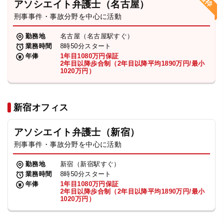
アソシエイト弁護士（名古屋）
刑事事件・事故分野を中心に活動
弁護士・税理士
勤務地
名古屋（名古屋駅すぐ）
業務時間
8時50分スタート
費用
年俸
1年目1080万円保証
2年目以降歩合制（2年目以降平均1890万円/最小
1020万円）
グループ案内
新宿オフィス
求人採用
アソシエイト弁護士（新宿）
お知らせ
刑事事件・事故分野を中心に活動
勤務地
新宿（新宿駅すぐ）
特設サイト
業務時間
8時50分スタート
年俸
1年目1080万円保証
2年目以降歩合制（2年目以降平均1890万円/最小
1020万円）
相談先情報サイト