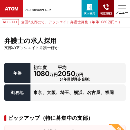
メニュー
全国6支部にて、アソシエイト弁護士募集（年俸1080万円〜）
RECRUIT
24時間365日全国対応
無料相談窓口はこちら
弁護士の求人採用
支部のアソシエイト弁護士ほか
電話・LINE・メールで相談予約受付中
初年度
平均
ホーム
1080
2050
年俸
万円
万円
（2年目以降歩合制）
取扱分野
東京、大阪、埼玉、横浜、名古屋、福岡
勤務地
解決実績
ピックアップ（特に募集中の支部）
アクセス