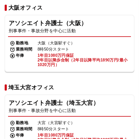
法人グループ
大阪オフィス
アソシエイト弁護士（大阪）
プライバシーポリシー
利用規約
内部通報
お役立ち
刑事事件・事故分野を中心に活動
TikTok受賞
定義集
動画集
勤務地
大阪（大阪駅すぐ）
業務時間
8時50分スタート
年俸
1年目1080万円保証
2年目以降歩合制（2年目以降平均1890万円/最小
1020万円）
埼玉大宮オフィス
アソシエイト弁護士（埼玉大宮）
刑事事件・事故分野を中心に活動
勤務地
大宮（大宮駅すぐ）
業務時間
8時50分スタート
年俸
1年目1080万円保証