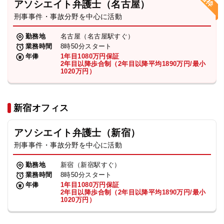
アソシエイト弁護士（名古屋）
刑事事件・事故分野を中心に活動
弁護士・税理士
勤務地
名古屋（名古屋駅すぐ）
業務時間
8時50分スタート
費用
年俸
1年目1080万円保証
2年目以降歩合制（2年目以降平均1890万円/最小
1020万円）
グループ案内
新宿オフィス
求人採用
アソシエイト弁護士（新宿）
お知らせ
刑事事件・事故分野を中心に活動
勤務地
新宿（新宿駅すぐ）
特設サイト
業務時間
8時50分スタート
年俸
1年目1080万円保証
2年目以降歩合制（2年目以降平均1890万円/最小
1020万円）
相談先情報サイト