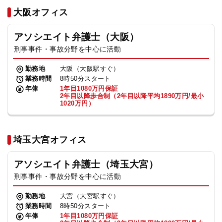
法人グループ
大阪オフィス
アソシエイト弁護士（大阪）
プライバシーポリシー
利用規約
内部通報
お役立ち
刑事事件・事故分野を中心に活動
TikTok受賞
定義集
動画集
勤務地
大阪（大阪駅すぐ）
業務時間
8時50分スタート
年俸
1年目1080万円保証
2年目以降歩合制（2年目以降平均1890万円/最小
1020万円）
埼玉大宮オフィス
アソシエイト弁護士（埼玉大宮）
刑事事件・事故分野を中心に活動
勤務地
大宮（大宮駅すぐ）
業務時間
8時50分スタート
年俸
1年目1080万円保証