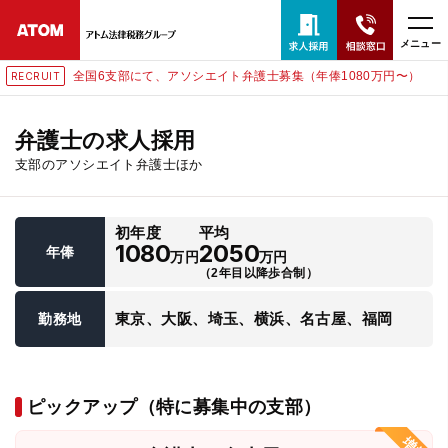
メニュー
全国6支部にて、アソシエイト弁護士募集（年俸1080万円〜）
RECRUIT
24時間365日全国対応
無料相談窓口はこちら
弁護士の求人採用
支部のアソシエイト弁護士ほか
電話・LINE・メールで相談予約受付中
初年度
平均
ホーム
1080
2050
年俸
万円
万円
（2年目以降歩合制）
取扱分野
東京、大阪、埼玉、横浜、名古屋、福岡
勤務地
解決実績
ピックアップ（特に募集中の支部）
アクセス