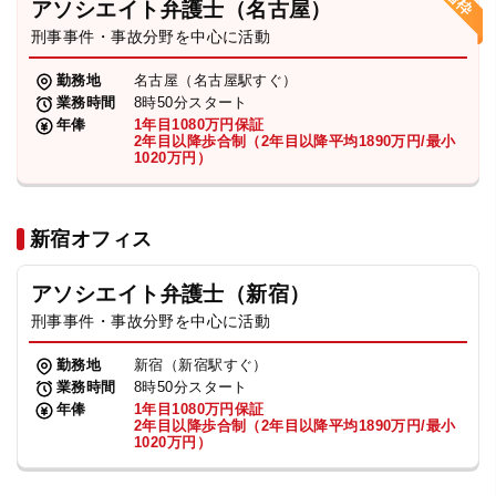
アソシエイト弁護士（名古屋）
刑事事件・事故分野を中心に活動
弁護士・税理士
勤務地
名古屋（名古屋駅すぐ）
業務時間
8時50分スタート
費用
年俸
1年目1080万円保証
2年目以降歩合制（2年目以降平均1890万円/最小
1020万円）
グループ案内
新宿オフィス
求人採用
アソシエイト弁護士（新宿）
お知らせ
刑事事件・事故分野を中心に活動
勤務地
新宿（新宿駅すぐ）
特設サイト
業務時間
8時50分スタート
年俸
1年目1080万円保証
2年目以降歩合制（2年目以降平均1890万円/最小
1020万円）
相談先情報サイト