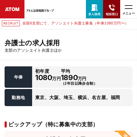
メニュー
全国6支部にて、アソシエイト弁護士募集（年俸1080万円〜）
RECRUIT
24時間365日全国対応
無料相談窓口はこちら
弁護士の求人採用
支部のアソシエイト弁護士ほか
電話・LINE・メールで相談予約受付中
初年度
平均
ホーム
1080
1890
年俸
万円
万円
（2年目以降歩合制）
取扱分野
東京、大阪、埼玉、横浜、名古屋、福岡
勤務地
解決実績
ピックアップ（特に募集中の支部）
アクセス