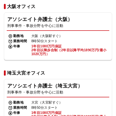
法人グループ
大阪オフィス
アソシエイト弁護士（大阪）
プライバシーポリシー
利用規約
内部通報
お役立ち
刑事事件・事故分野を中心に活動
TikTok受賞
定義集
動画集
勤務地
大阪（大阪駅すぐ）
業務時間
8時50分スタート
年俸
1年目1080万円保証
2年目以降歩合制（2年目以降平均1890万円/最小
1020万円）
埼玉大宮オフィス
アソシエイト弁護士（埼玉大宮）
刑事事件・事故分野を中心に活動
勤務地
大宮（大宮駅すぐ）
業務時間
8時50分スタート
年俸
1年目1080万円保証