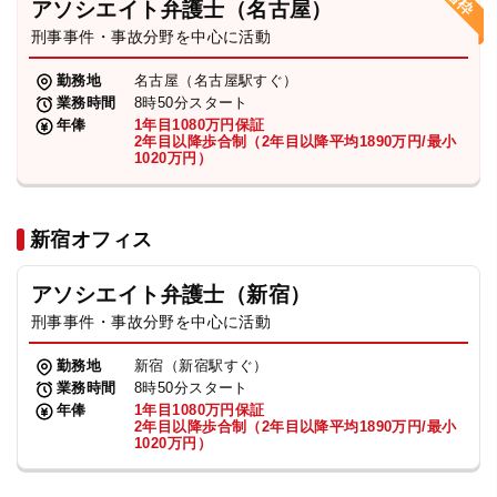
アソシエイト弁護士（名古屋）
刑事事件・事故分野を中心に活動
弁護士・税理士
勤務地
名古屋（名古屋駅すぐ）
業務時間
8時50分スタート
費用
年俸
1年目1080万円保証
2年目以降歩合制（2年目以降平均1890万円/最小
1020万円）
グループ案内
新宿オフィス
求人採用
アソシエイト弁護士（新宿）
お知らせ
刑事事件・事故分野を中心に活動
勤務地
新宿（新宿駅すぐ）
特設サイト
業務時間
8時50分スタート
年俸
1年目1080万円保証
2年目以降歩合制（2年目以降平均1890万円/最小
1020万円）
相談先情報サイト