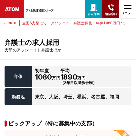
メニュー
全国6支部にて、アソシエイト弁護士募集（年俸1080万円〜）
RECRUIT
24時間365日全国対応
無料相談窓口はこちら
弁護士の求人採用
支部のアソシエイト弁護士ほか
電話・LINE・メールで相談予約受付中
初年度
平均
ホーム
1080
1890
年俸
万円
万円
（2年目以降歩合制）
取扱分野
東京、大阪、埼玉、横浜、名古屋、福岡
勤務地
解決実績
ピックアップ（特に募集中の支部）
アクセス