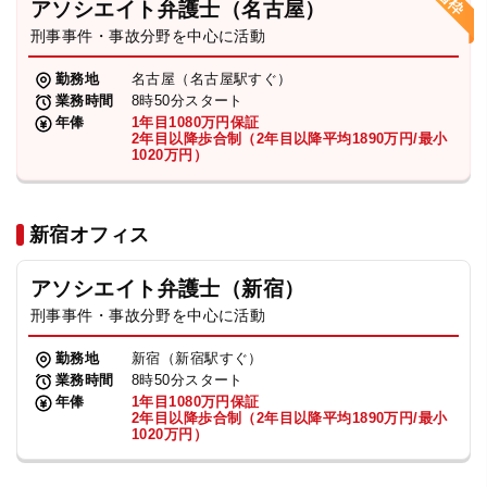
アソシエイト弁護士（名古屋）
刑事事件・事故分野を中心に活動
弁護士・税理士
勤務地
名古屋（名古屋駅すぐ）
業務時間
8時50分スタート
費用
年俸
1年目1080万円保証
2年目以降歩合制（2年目以降平均1890万円/最小
1020万円）
グループ案内
新宿オフィス
求人採用
アソシエイト弁護士（新宿）
お知らせ
刑事事件・事故分野を中心に活動
勤務地
新宿（新宿駅すぐ）
特設サイト
業務時間
8時50分スタート
年俸
1年目1080万円保証
2年目以降歩合制（2年目以降平均1890万円/最小
1020万円）
相談先情報サイト