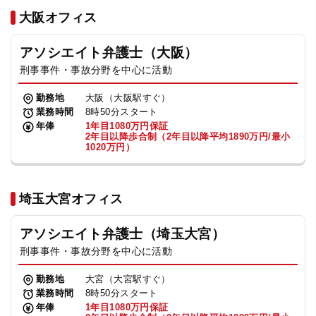
法人グループ
大阪オフィス
アソシエイト弁護士（大阪）
プライバシーポリシー
利用規約
内部通報
お役立ち
刑事事件・事故分野を中心に活動
TikTok受賞
定義集
動画集
勤務地
大阪（大阪駅すぐ）
業務時間
8時50分スタート
年俸
1年目1080万円保証
2年目以降歩合制（2年目以降平均1890万円/最小
1020万円）
埼玉大宮オフィス
アソシエイト弁護士（埼玉大宮）
刑事事件・事故分野を中心に活動
勤務地
大宮（大宮駅すぐ）
業務時間
8時50分スタート
年俸
1年目1080万円保証