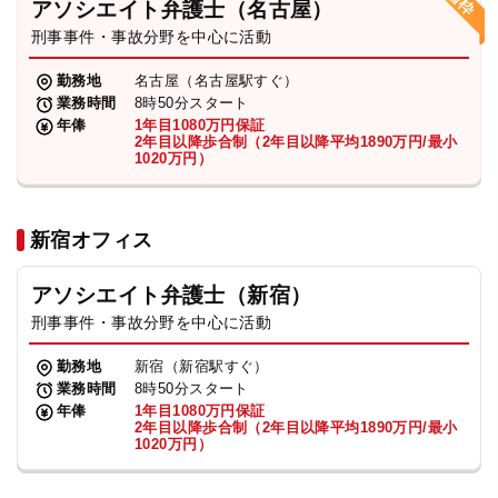
アソシエイト弁護士（名古屋）
刑事事件・事故分野を中心に活動
弁護士・税理士
勤務地
名古屋（名古屋駅すぐ）
業務時間
8時50分スタート
費用
年俸
1年目1080万円保証
2年目以降歩合制（2年目以降平均1890万円/最小
1020万円）
グループ案内
新宿オフィス
求人採用
アソシエイト弁護士（新宿）
お知らせ
刑事事件・事故分野を中心に活動
勤務地
新宿（新宿駅すぐ）
特設サイト
業務時間
8時50分スタート
年俸
1年目1080万円保証
2年目以降歩合制（2年目以降平均1890万円/最小
1020万円）
相談先情報サイト