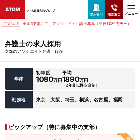
メニュー
全国6支部にて、アソシエイト弁護士募集（年俸1080万円〜）
RECRUIT
24時間365日全国対応
無料相談窓口はこちら
弁護士の求人採用
支部のアソシエイト弁護士ほか
電話・LINE・メールで相談予約受付中
初年度
平均
ホーム
1080
1890
年俸
万円
万円
（2年目以降歩合制）
取扱分野
東京、大阪、埼玉、横浜、名古屋、福岡
勤務地
解決実績
ピックアップ（特に募集中の支部）
アクセス